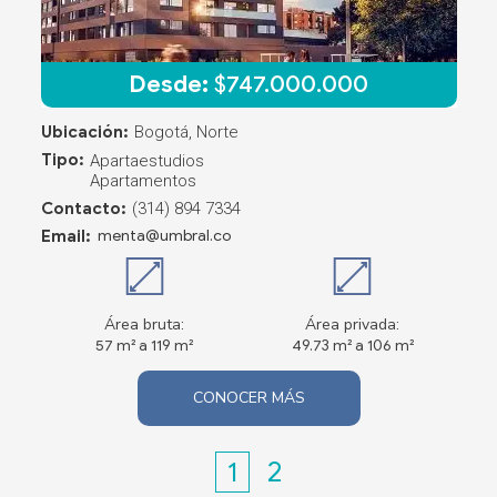
Desde:
$
747.000.000
Ubicación:
Bogotá, Norte
Tipo:
Apartaestudios
Apartamentos
Contacto:
(314) 894 7334
Email:
menta@umbral.co
Área bruta:
Área privada:
57 m² a 119 m²
49.73 m² a 106 m²
CONOCER MÁS
1
2