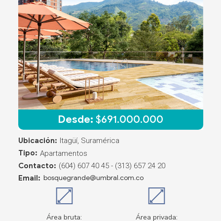
Desde:
$
691.000.000
Ubicación:
Itagüí, Suramérica
Tipo:
Apartamentos
Contacto:
(604) 607 40 45 - (313) 657 24 20
Email:
bosquegrande@umbral.com.co
Área bruta:
Área privada: