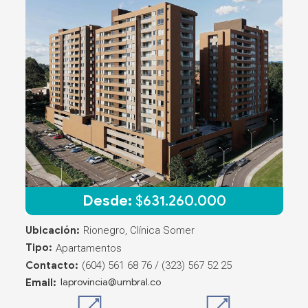
Desde:
$
631.260.000
Ubicación:
Rionegro, Clínica Somer
Tipo:
Apartamentos
Contacto:
(604) 561 68 76 / (323) 567 52 25
Email:
laprovincia@umbral.co