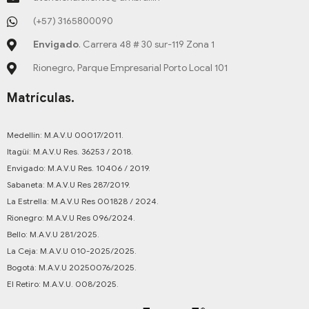
(+57) 3165800090
Envigado
. Carrera 48 # 30 sur-119 Zona 1
Rionegro, Parque Empresarial Porto Local 101
Matrículas.
Medellín: M.A.V.U 00017/2011.
Itagüí: M.A.V.U Res. 36253 / 2018.
Envigado: M.A.V.U Res. 10406 / 2019.
Sabaneta: M.A.V.U Res 287/2019.
La Estrella: M.A.V.U Res 001828 / 2024.
Rionegro: M.A.V.U Res 096/2024.
Bello: M.A.V.U 281/2025.
La Ceja: M.A.V.U 010-2025/2025.
Bogotá: M.A.V.U 20250076/2025.
El Retiro: M.A.V.U. 008/2025.