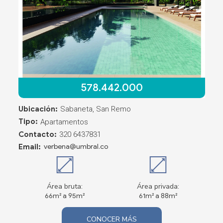
578.442.000
Ubicación:
Sabaneta, San Remo
Tipo:
Apartamentos
Contacto:
320 6437831
Email:
verbena@umbral.co
Área bruta:
Área privada:
66m² a 95m²
61m² a 88m²
CONOCER MÁS