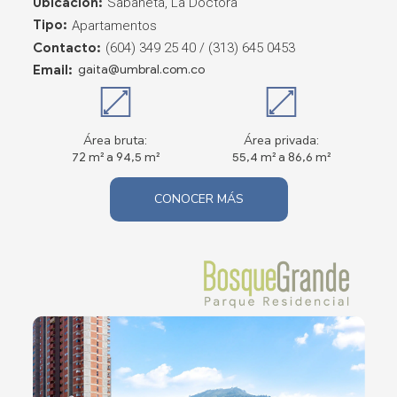
Ubicación:
Sabaneta, La Doctora
Tipo:
Apartamentos
Contacto:
(604) 349 25 40 / (313) 645 0453
Email:
gaita@umbral.com.co
Área bruta:
Área privada:
72 m² a 94,5 m²
55,4 m² a 86,6 m²
CONOCER MÁS