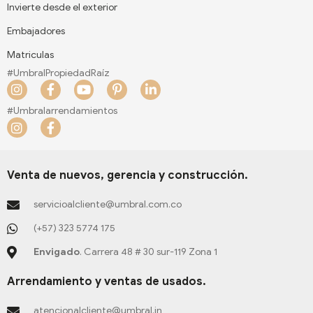
Invierte desde el exterior
Embajadores
Matriculas
#UmbralPropiedadRaíz
I
F
Y
P
L
n
a
o
i
i
s
c
u
n
n
#Umbralarrendamientos
t
e
t
t
k
I
F
a
b
u
e
e
n
a
g
o
b
r
d
s
c
r
o
e
e
i
t
e
a
k
s
n
a
b
Venta de nuevos, gerencia y construcción.
m
-
t
-
g
o
f
-
i
r
o
servicioalcliente@umbral.com.co
p
n
a
k
m
-
(+57) 323 5774 175
f
Envigado
. Carrera 48 # 30 sur-119 Zona 1
Arrendamiento y ventas de usados.
atencionalcliente@umbral.in