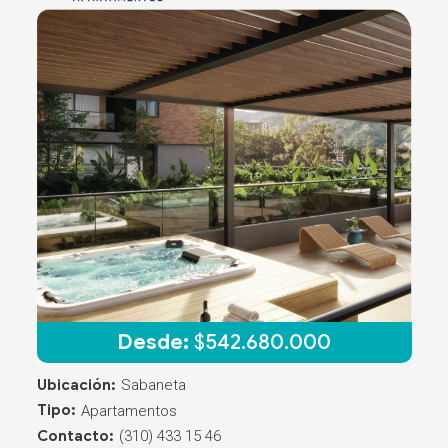
Desde:
$
542.680.000
Ubicación:
Sabaneta
Tipo:
Apartamentos
Contacto:
(310) 433 15 46