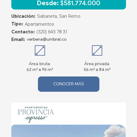
Desde:
$
581.774.000
Ubicación:
Sabaneta, San Remo
Tipo:
Apartamentos
Contacto:
(320) 643 78 31
Email:
verbena@umbral.co
Área bruta:
Área privada:
62 m² a 95 m²
56 m² a 84 m²
CONOCER MÁS