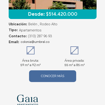
Desde:
$
514.420.000
Ubicación:
Belén , Rodeo Alto
Tipo:
Apartamentos
Contacto:
(310) 287 96 93
Email:
colonia@umbral.co
Área bruta:
Área privada:
59 m² a 92 m²
55 m² a 85 m²
CONOCER MÁS