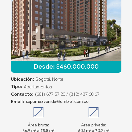
Desde:
$
460.000.000
Ubicación:
Bogotá, Norte
Tipo:
Apartamentos
Contacto:
(601) 677 57 20 / (312) 437 60 67
Email:
septimaavenida@umbral.com.co
Área bruta:
Área privada:
66.9 m² a 75.8 m²
60.1 m² a 70.2 m²