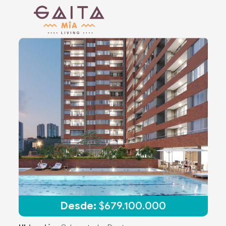
Desde:
$
679.100.000