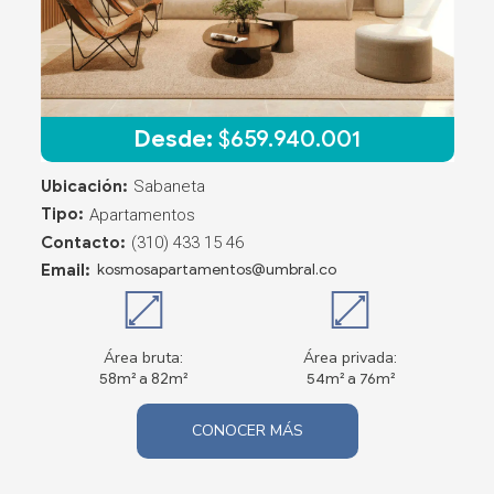
Desde:
$
659.940.001
Ubicación:
Sabaneta
Tipo:
Apartamentos
Contacto:
(310) 433 15 46
Email:
kosmosapartamentos@umbral.co
Área bruta:
Área privada:
58m² a 82m²
54m² a 76m²
CONOCER MÁS