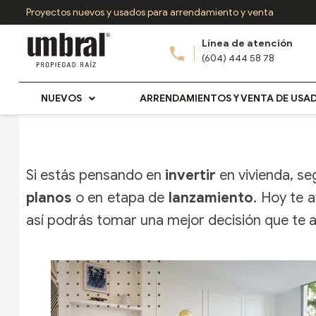
Ir
Proyectos nuevos y usados para arrendamiento y venta
al
Línea de atención
contenido
(604) 444 58 78
NUEVOS
ARRENDAMIENTOS Y VENTA DE USA
Si estás pensando en
invertir
en vivienda, se
planos
o en etapa de
lanzamiento
. Hoy te 
así podrás tomar una mejor decisión que te 