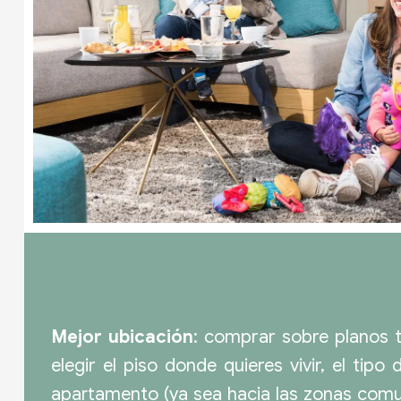
Mejor ubicación
: comprar sobre planos t
elegir el piso donde quieres vivir, el tipo
apartamento (ya sea hacia las zonas comu