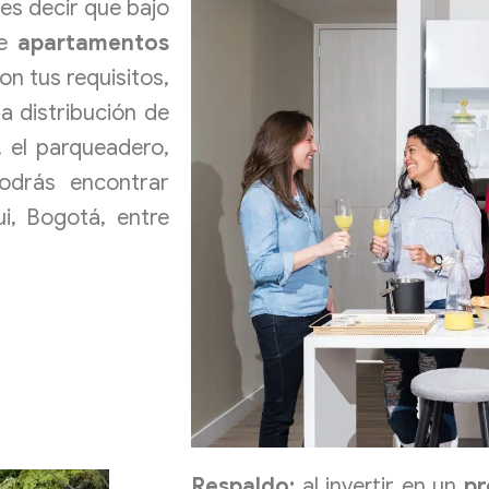
 es decir que bajo
de
apartamentos
on tus requisitos,
a distribución de
, el parqueadero,
odrás encontrar
ui, Bogotá, entre
Respaldo:
al invertir en un
pr