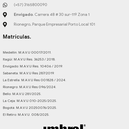
(+57) 3165800090
Envigado
. Carrera 48 # 30 sur-119 Zona 1
Rionegro, Parque Empresarial Porto Local 101
Matrículas.
Medellín: M.A.V.U 00017/2011.
Itagüí: M.A.V.U Res. 36253 / 2018.
Envigado: M.A.V.U Res. 10406 / 2019.
Sabaneta: M.A.V.U Res 287/2019.
La Estrella: M.A.V.U Res 001828 / 2024.
Rionegro: M.A.V.U Res 096/2024.
Bello: M.A.V.U 281/2025.
La Ceja: M.A.V.U 010-2025/2025.
Bogotá: M.A.V.U 20250076/2025.
El Retiro: M.A.V.U. 008/2025.