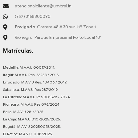
atencionalcliente@umbral.in
(+57) 3165800090
Envigado
. Carrera 48 # 30 sur-119 Zona 1
Rionegro, Parque Empresarial Porto Local 101
Matrículas.
Medellín: M.A.V.U 00017/2011.
Itagüí: M.A.V.U Res. 36253 / 2018.
Envigado: M.A.V.U Res. 10406 / 2019.
Sabaneta: M.A.V.U Res 287/2019.
La Estrella: M.A.V.U Res 001828 / 2024.
Rionegro: M.A.V.U Res 096/2024.
Bello: M.A.V.U 281/2025.
La Ceja: M.A.V.U 010-2025/2025.
Bogotá: M.A.V.U 20250076/2025.
El Retiro: M.A.V.U. 008/2025.