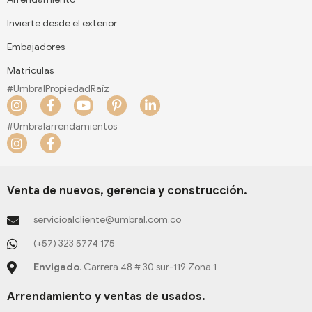
Invierte desde el exterior
Embajadores
Matriculas
#UmbralPropiedadRaíz
I
F
Y
P
L
n
a
o
i
i
s
c
u
n
n
#Umbralarrendamientos
t
e
t
t
k
I
F
a
b
u
e
e
n
a
g
o
b
r
d
s
c
r
o
e
e
i
t
e
a
k
s
n
a
b
Venta de nuevos, gerencia y construcción.
m
-
t
-
g
o
f
-
i
r
o
servicioalcliente@umbral.com.co
p
n
a
k
m
-
(+57) 323 5774 175
f
Envigado
. Carrera 48 # 30 sur-119 Zona 1
Arrendamiento y ventas de usados.