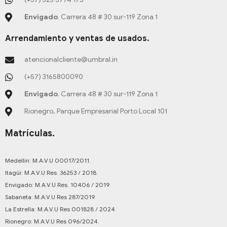
f
Envigado
. Carrera 48 # 30 sur-119 Zona 1
Arrendamiento y ventas de usados.
atencionalcliente@umbral.in
(+57) 3165800090
Envigado
. Carrera 48 # 30 sur-119 Zona 1
Rionegro, Parque Empresarial Porto Local 101
Matrículas.
Medellín: M.A.V.U 00017/2011.
Itagüí: M.A.V.U Res. 36253 / 2018.
Envigado: M.A.V.U Res. 10406 / 2019.
Sabaneta: M.A.V.U Res 287/2019.
La Estrella: M.A.V.U Res 001828 / 2024.
Rionegro: M.A.V.U Res 096/2024.