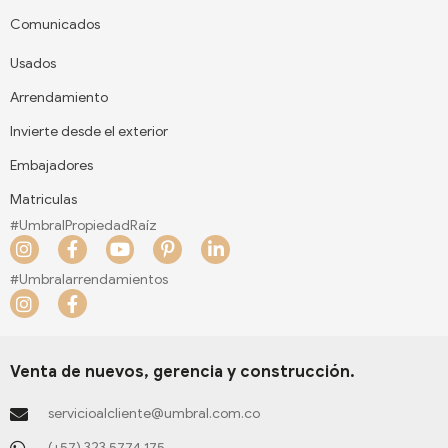
Comunicados
Usados
Arrendamiento
Invierte desde el exterior
Embajadores
Matriculas
#UmbralPropiedadRaíz
I
F
Y
P
L
n
a
o
i
i
s
c
u
n
n
#Umbralarrendamientos
t
e
t
t
k
I
F
a
b
u
e
e
n
a
g
o
b
r
d
s
c
r
o
e
e
i
t
e
a
k
s
n
a
b
Venta de nuevos, gerencia y construcción.
m
-
t
-
g
o
f
-
i
r
o
servicioalcliente@umbral.com.co
p
n
a
k
m
-
(+57) 323 5774 175