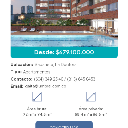
Desde:
$
679.100.000
Ubicación:
Sabaneta, La Doctora
Tipo:
Apartamentos
Contacto:
(604) 349 25 40 / (313) 645 0453
Email:
gaita@umbral.com.co
Área bruta:
Área privada:
72 m² a 94,5 m²
55,4 m² a 86,6 m²
CONOCER MÁS