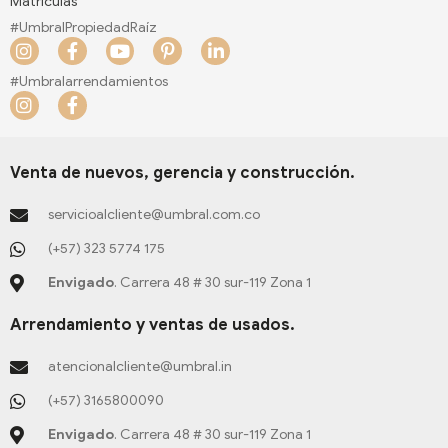
Matriculas
#UmbralPropiedadRaíz
I
F
Y
P
L
n
a
o
i
i
s
c
u
n
n
#Umbralarrendamientos
t
e
t
t
k
I
F
a
b
u
e
e
n
a
g
o
b
r
d
s
c
r
o
e
e
i
t
e
a
k
s
n
a
b
Venta de nuevos, gerencia y construcción.
m
-
t
-
g
o
f
-
i
r
o
servicioalcliente@umbral.com.co
p
n
a
k
m
-
(+57) 323 5774 175
f
Envigado
. Carrera 48 # 30 sur-119 Zona 1
Arrendamiento y ventas de usados.
atencionalcliente@umbral.in
(+57) 3165800090
Envigado
. Carrera 48 # 30 sur-119 Zona 1