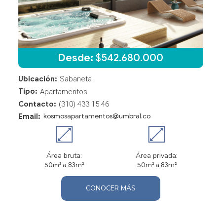
Desde:
$
542.680.000
Ubicación:
Sabaneta
Tipo:
Apartamentos
Contacto:
(310) 433 15 46
Email:
kosmosapartamentos@umbral.co
Área bruta:
Área privada:
50m² a 83m²
50m² a 83m²
CONOCER MÁS