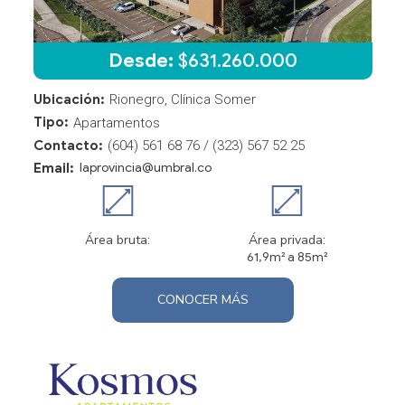
Desde:
$
631.260.000
Ubicación:
Rionegro, Clínica Somer
Tipo:
Apartamentos
Contacto:
(604) 561 68 76 / (323) 567 52 25
Email:
laprovincia@umbral.co
Área bruta:
Área privada:
61,9m² a 85m²
CONOCER MÁS