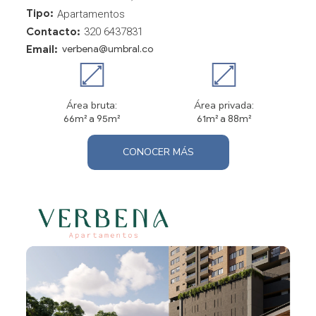
Tipo:
Apartamentos
Contacto:
320 6437831
Email:
verbena@umbral.co
Área bruta:
Área privada:
66m² a 95m²
61m² a 88m²
CONOCER MÁS