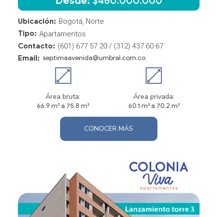
Desde:
$
460.000.000
Ubicación:
Bogotá, Norte
Tipo:
Apartamentos
Contacto:
(601) 677 57 20 / (312) 437 60 67
Email:
septimaavenida@umbral.com.co
Área bruta:
Área privada:
66.9 m² a 75.8 m²
60.1 m² a 70.2 m²
CONOCER MÁS