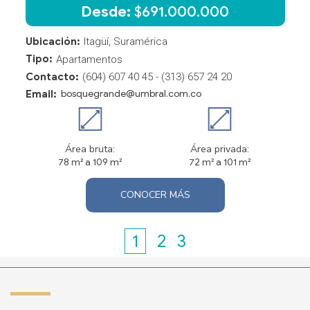
Desde:
$
691.000.000
Ubicación:
Itagüí, Suramérica
Tipo:
Apartamentos
Contacto:
(604) 607 40 45 - (313) 657 24 20
Email:
bosquegrande@umbral.com.co
Área bruta:
Área privada:
78 m² a 109 m²
72 m² a 101 m²
CONOCER MÁS
1
2
3