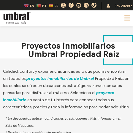
Ir
I
F
Y
L
T
Soy cliente
EN
PT
ES
n
a
o
i
i
al
s
c
u
n
k
t
e
t
k
t
M
contenido
a
b
u
e
o
g
o
b
d
k
r
o
e
i
a
k
n
m
-
-
f
i
n
Proyectos inmobiliarios
Umbral Propiedad Raíz
Calidad, confort y experiencias únicas es lo que podrás encontrar
en todos los
proyectos inmobiliarios de Umbral
Propiedad Raíz, en
los cuales se ofrecen ubicaciones estratégicas, zonas comunes
pensadas para disfrutar al máximo. Selecciona el
proyecto
inmobiliario
en venta de tu interés para conocer todas sus
características, precios y toda la información para poder adquirirlo.
* En descuentos aplican condiciones y restricciones . Más información en
Sala de Negocios.
* Precio sujeto a cambios sin previo aviso.