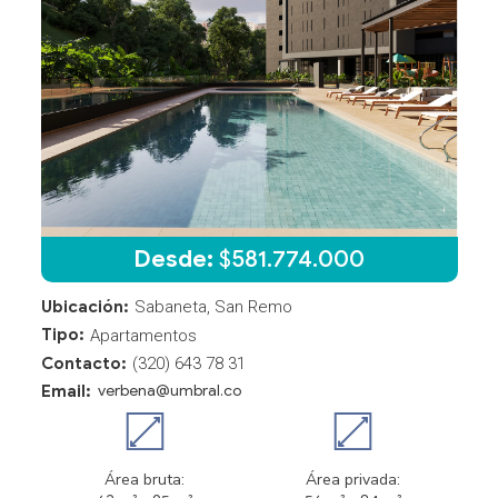
Desde:
$
581.774.000
Ubicación:
Sabaneta, San Remo
Tipo:
Apartamentos
Contacto:
(320) 643 78 31
Email:
verbena@umbral.co
Área bruta:
Área privada: