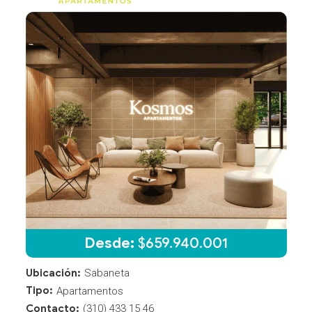
Desde:
$
659.940.001
Ubicación:
Sabaneta
Tipo:
Apartamentos
Contacto:
(310) 433 15 46