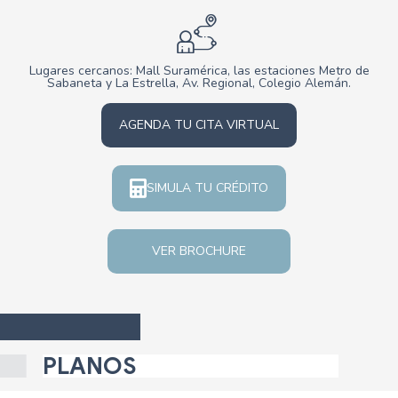
3.
Que los datos que serán sometidos a tratamiento son:
3.1 Nombres completos
3.2 Correo electrónico
3.3 Número y tipo de identificación
3.4 Datos de ubicación y contacto (correo, teléfonos, dirección, barrio)
Lugares cercanos: Mall Suramérica, las estaciones Metro de
3.5 Edad
Sabaneta y La Estrella, Av. Regional, Colegio Alemán.
3.6 Estado civil
3.7 Composición familiar
3.8 Profesión y ocupación
AGENDA TU CITA VIRTUAL
3.9 Intereses y hobbies
3.10 Datos socioeconómicos (soporte de ingresos, tipo de vivienda,
carta laboral, declaración de renta)
3.11 Información relacionada con el inmueble adquirido (estudio de
SIMULA TU CRÉDITO
títulos, avalúo, nomenclatura, valor, valor a financiar)
4.
Que en mi calidad de titular del dato personal, tengo derecho a :
4.1 Solicitar información sobre los datos sometidos a tratamiento, su
uso y finalidades perseguidas.
4.2 Solicitar la rectificación de mis datos.
VER BROCHURE
4.3 Solicitar la actualización.
4.4 Solicitar copia de la autorización.
4.5 Solicitar la supresión de mis datos, siempre que no exista un deber
legal o contractual que me obliguen a permanecer en dicha base de
datos.
4.6 Presentar quejas ante la autoridad administrativa competente.
Que los anteriores derechos los podré ejercer a través de solicitud
PLANOS
escrita dirigida al Comité para el debido tratamiento de datos
personales de UMBRAL, al correo electrónico
servicioalcliente@umbral.com.co; o a la dirección Calle 8 No. 43 A 115,