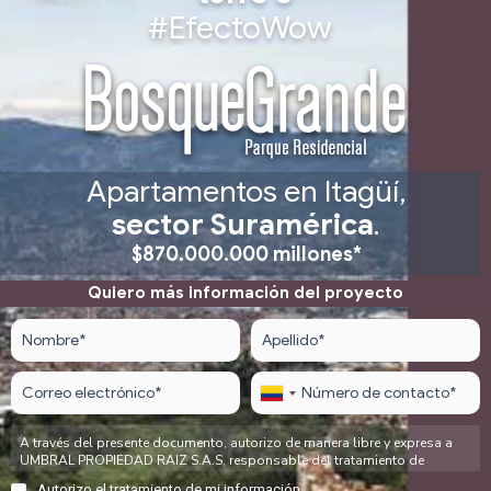
#EfectoWow
Apartamentos en Itagüí,
sector Suramérica
.
$870.000.000 millones*
Quiero más información del proyecto
Por favor, deja este campo vacío.
A través del presente documento, autorizo de manera libre y expresa a
UMBRAL PROPIEDAD RAIZ S.A.S, responsable del tratamiento de
información, con NIT 800.208.590-0, domiciliada en Medellín, Calle 8 No.
Autorizo el tratamiento de mi información.