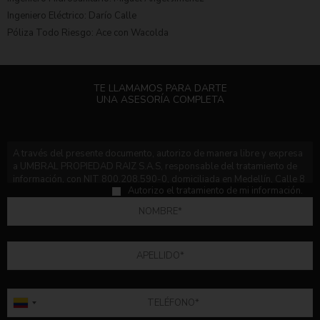
Ingeniero Eléctrico: Darío Calle
Póliza Todo Riesgo: Ace con Wacolda
TE LLAMAMOS PARA DARTE
UNA ASESORÍA COMPLETA
Por favor, deja este campo vacío.
A través del presente documento, autorizo de manera libre y expresa
a UMBRAL PROPIEDAD RAIZ S.A.S, responsable del tratamiento de
información, con NIT 800.208.590-0, domiciliada en Medellín, Calle 8
Autorizo el tratamiento de mi información.
No. 43 A 115, teléfono 3122711; en adelante UMBRAL, para que trate
mis datos personales de conformidad con lo dispuesto en el presente
documento. Declaro que he sido informado expresa y previamente:
1.
Que con la autorización otorgada a UMBRAL le permite consultar,
verificar, reportar, procesar, solicitar y divulgar a la Central de
Información – CIFIN- que administra la Asociación Bancaria y de
Entidades Financieras de Colombia, o cualquier entidad pública o
privada, en Colombia o en el exterior, que maneje o administre bases
de datos con los mismos fines, toda la información referente a mi
comportamiento crediticio, esto es, toda aquella información