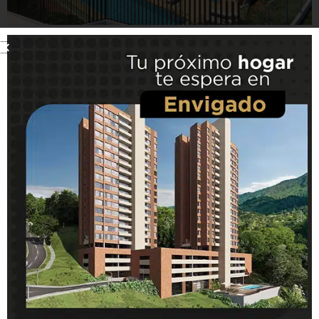
Vivir en Envigado
trae muchos beneficios
Uno de los municipio con la mejor
calidad para vivir del país
Ciudad intermedia de Colombia,
más sostenible y más innovadora
Fácil acceso y excelente servicio
de transporte público
Sector campestre y muy residencial
En construcción tradicional
Esta es tu oportunidad de vivir en Envigado