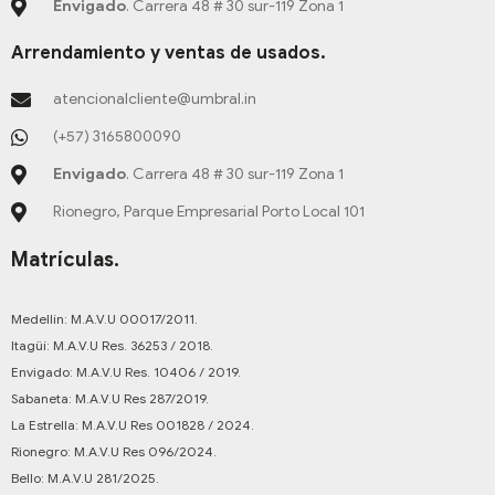
Envigado
. Carrera 48 # 30 sur-119 Zona 1
Arrendamiento y ventas de usados.
atencionalcliente@umbral.in
(+57) 3165800090
Envigado
. Carrera 48 # 30 sur-119 Zona 1
Rionegro, Parque Empresarial Porto Local 101
Matrículas.
Medellín: M.A.V.U 00017/2011.
Itagüí: M.A.V.U Res. 36253 / 2018.
Envigado: M.A.V.U Res. 10406 / 2019.
Sabaneta: M.A.V.U Res 287/2019.
La Estrella: M.A.V.U Res 001828 / 2024.
Rionegro: M.A.V.U Res 096/2024.
Bello: M.A.V.U 281/2025.