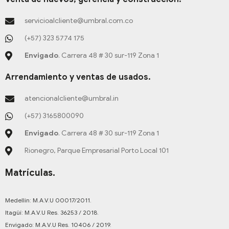
m
-
t
-
g
o
f
-
i
r
o
servicioalcliente@umbral.com.co
p
n
a
k
m
-
(+57) 323 5774 175
f
Envigado
. Carrera 48 # 30 sur-119 Zona 1
Arrendamiento y ventas de usados.
atencionalcliente@umbral.in
(+57) 3165800090
Envigado
. Carrera 48 # 30 sur-119 Zona 1
Rionegro, Parque Empresarial Porto Local 101
Matrículas.
Medellín: M.A.V.U 00017/2011.
Itagüí: M.A.V.U Res. 36253 / 2018.
Envigado: M.A.V.U Res. 10406 / 2019.