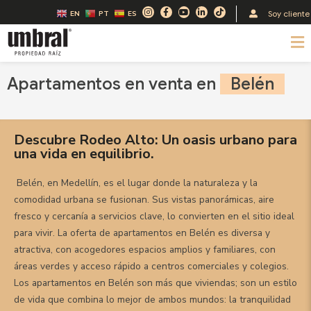
Ir
I
F
Y
L
T
Soy cliente
EN
PT
ES
n
a
o
i
i
al
s
c
u
n
k
t
e
t
k
t
M
contenido
a
b
u
e
o
g
o
b
d
k
r
o
e
i
a
k
n
m
-
-
Apartamentos en venta en
Belén
f
i
n
Descubre Rodeo Alto: Un oasis urbano para
una vida en equilibrio.
Belén, en Medellín, es el lugar donde la naturaleza y la
comodidad urbana se fusionan. Sus vistas panorámicas, aire
fresco y cercanía a servicios clave, lo convierten en el sitio ideal
para vivir. La oferta de apartamentos en Belén es diversa y
atractiva, con acogedores espacios amplios y familiares, con
áreas verdes y acceso rápido a centros comerciales y colegios.
Los apartamentos en Belén son más que viviendas; son un estilo
de vida que combina lo mejor de ambos mundos: la tranquilidad