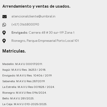
Arrendamiento y ventas de usados.
atencionalcliente@umbral.in
(+57) 3165800090
Envigado
. Carrera 48 # 30 sur-119 Zona 1
Rionegro, Parque Empresarial Porto Local 101
Matrículas.
Medellín: M.A.V.U 00017/2011.
Itagüí: M.A.V.U Res. 36253 / 2018.
Envigado: M.A.V.U Res. 10406 / 2019.
Sabaneta: M.A.V.U Res 287/2019.
La Estrella: M.A.V.U Res 001828 / 2024.
Rionegro: M.A.V.U Res 096/2024.
Bello: M.A.V.U 281/2025.
La Ceja: M.A.V.U 010-2025/2025.