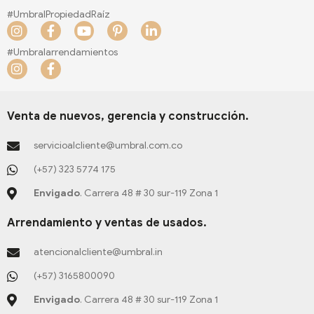
#UmbralPropiedadRaíz
I
F
Y
P
L
n
a
o
i
i
s
c
u
n
n
#Umbralarrendamientos
t
e
t
t
k
I
F
a
b
u
e
e
n
a
g
o
b
r
d
s
c
r
o
e
e
i
t
e
a
k
s
n
a
b
Venta de nuevos, gerencia y construcción.
m
-
t
-
g
o
f
-
i
r
o
servicioalcliente@umbral.com.co
p
n
a
k
m
-
(+57) 323 5774 175
f
Envigado
. Carrera 48 # 30 sur-119 Zona 1
Arrendamiento y ventas de usados.
atencionalcliente@umbral.in
(+57) 3165800090
Envigado
. Carrera 48 # 30 sur-119 Zona 1