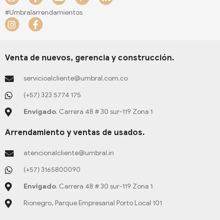
n
a
o
i
i
s
c
u
n
n
#Umbralarrendamientos
t
e
t
t
k
I
F
a
b
u
e
e
n
a
g
o
b
r
d
s
c
r
o
e
e
i
t
e
a
k
s
n
a
b
Venta de nuevos, gerencia y construcción.
m
-
t
-
g
o
f
-
i
r
o
servicioalcliente@umbral.com.co
p
n
a
k
m
-
(+57) 323 5774 175
f
Envigado
. Carrera 48 # 30 sur-119 Zona 1
Arrendamiento y ventas de usados.
atencionalcliente@umbral.in
(+57) 3165800090
Envigado
. Carrera 48 # 30 sur-119 Zona 1
Rionegro, Parque Empresarial Porto Local 101