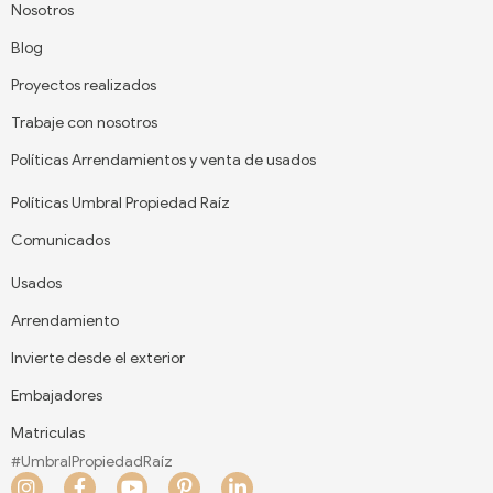
Nosotros
Blog
Proyectos realizados
Trabaje con nosotros
Políticas Arrendamientos y venta de usados
Políticas Umbral Propiedad Raíz
Comunicados
Usados
Arrendamiento
Invierte desde el exterior
Embajadores
Matriculas
#UmbralPropiedadRaíz
I
F
Y
P
L