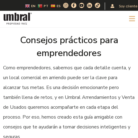
Ir
I
F
Y
L
T
Soy cliente
EN
PT
ES
n
a
o
i
i
al
s
c
u
n
k
t
e
t
k
t
M
contenido
a
b
u
e
o
g
o
b
d
k
r
o
e
i
a
k
n
m
-
-
Consejos prácticos para
f
i
n
emprendedores
Como emprendedores, sabemos que cada detalle cuenta, y
un local comercial en arriendo puede ser la clave para
alcanzar tus metas. Es una decisión emocionante pero
también llena de retos, y en Umbral Arrendamientos y Venta
de Usados queremos acompañarte en cada etapa del
proceso. Por eso, hemos creado esta guía amigable con
consejos que te ayudarán a tomar decisiones inteligentes y
seguras.