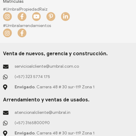
Matriculas
#UmbralPropiedadRaíz
I
F
Y
P
L
n
a
o
i
i
s
c
u
n
n
#Umbralarrendamientos
t
e
t
t
k
I
F
a
b
u
e
e
n
a
g
o
b
r
d
s
c
r
o
e
e
i
t
e
a
k
s
n
a
b
Venta de nuevos, gerencia y construcción.
m
-
t
-
g
o
f
-
i
r
o
servicioalcliente@umbral.com.co
p
n
a
k
m
-
(+57) 323 5774 175
f
Envigado
. Carrera 48 # 30 sur-119 Zona 1
Arrendamiento y ventas de usados.
atencionalcliente@umbral.in
(+57) 3165800090
Envigado
. Carrera 48 # 30 sur-119 Zona 1