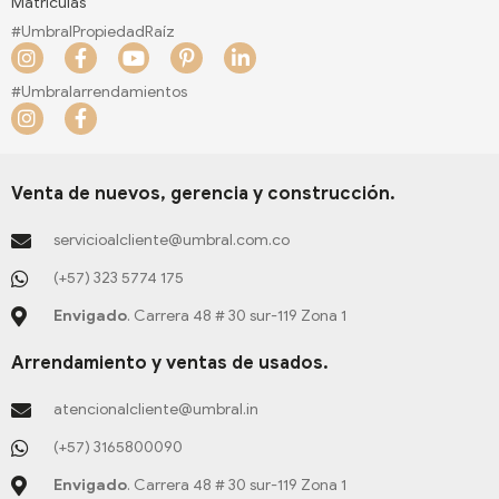
Matriculas
#UmbralPropiedadRaíz
I
F
Y
P
L
n
a
o
i
i
s
c
u
n
n
#Umbralarrendamientos
t
e
t
t
k
I
F
a
b
u
e
e
n
a
g
o
b
r
d
s
c
r
o
e
e
i
t
e
a
k
s
n
a
b
Venta de nuevos, gerencia y construcción.
m
-
t
-
g
o
f
-
i
r
o
servicioalcliente@umbral.com.co
p
n
a
k
m
-
(+57) 323 5774 175
f
Envigado
. Carrera 48 # 30 sur-119 Zona 1
Arrendamiento y ventas de usados.
atencionalcliente@umbral.in
(+57) 3165800090
Envigado
. Carrera 48 # 30 sur-119 Zona 1