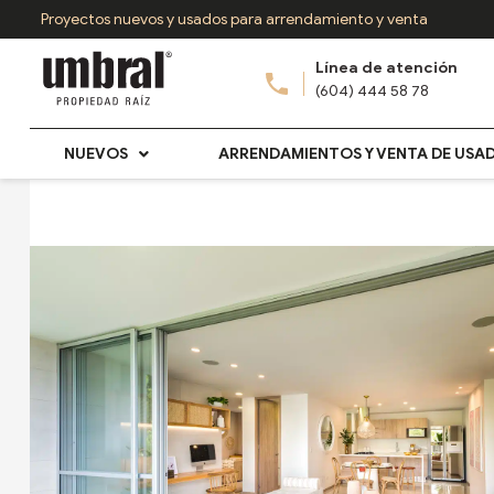
Ir
Proyectos nuevos y usados para arrendamiento y venta
al
Línea de atención
contenido
(604) 444 58 78
NUEVOS
ARRENDAMIENTOS Y VENTA DE USA