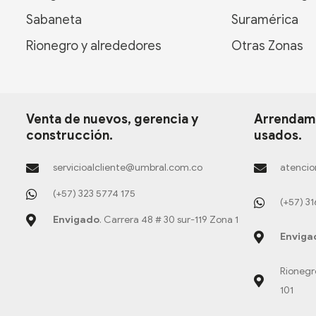
Sabaneta
Suramérica
Rionegro y alrededores
Otras Zonas
Venta de nuevos, gerencia y
Arrendami
construcción.
usados.
servicioalcliente@umbral.com.co
atencio
(+57) 323 5774 175
(+57) 3
Envigado
. Carrera 48 # 30 sur-119 Zona 1
Enviga
Rionegr
101