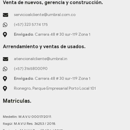
a
k
s
n
a
b
Venta de nuevos, gerencia y construcción.
m
-
t
-
g
o
f
-
i
r
o
servicioalcliente@umbral.com.co
p
n
a
k
m
-
(+57) 323 5774 175
f
Envigado
. Carrera 48 # 30 sur-119 Zona 1
Arrendamiento y ventas de usados.
atencionalcliente@umbral.in
(+57) 3165800090
Envigado
. Carrera 48 # 30 sur-119 Zona 1
Rionegro, Parque Empresarial Porto Local 101
Matrículas.
Medellín: M.A.V.U 00017/2011.
Itagüí: M.A.V.U Res. 36253 / 2018.