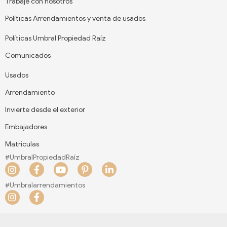
Trabaje con nosotros
Políticas Arrendamientos y venta de usados
Políticas Umbral Propiedad Raíz
Comunicados
Usados
Arrendamiento
Invierte desde el exterior
Embajadores
Matriculas
#UmbralPropiedadRaíz
I
F
Y
P
L
n
a
o
i
i
s
c
u
n
n
#Umbralarrendamientos
t
e
t
t
k
I
F
a
b
u
e
e
n
a
g
o
b
r
d
s
c
r
o
e
e
i
t
e