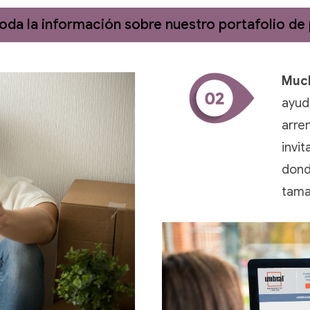
da la información sobre nuestro portafolio de
Much
ayud
arre
invit
dond
tamañ