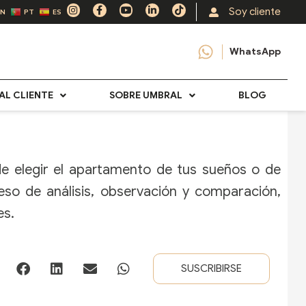
I
F
Y
L
T
Soy cliente
EN
PT
ES
n
a
o
i
i
s
c
u
n
k
t
e
t
k
t
a
b
u
e
o
WhatsApp
g
o
b
d
k
r
o
e
i
a
k
n
m
-
-
f
i
AL CLIENTE
SOBRE UMBRAL
BLOG
n
e elegir el apartamento de tus sueños o de
ceso de análisis, observación y comparación,
es.
SUSCRIBIRSE