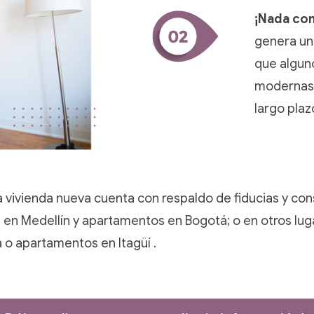
¡
Nada com
genera una
que algun
modernas u
largo plaz
a
vivienda nueva
cuenta con respaldo de fiducias y cons
 en Medellín y apartamentos en Bogotá; o en otros l
o apartamentos en Itagüí .