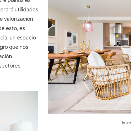
re planos es
erará utilidades
e valorización
de esto, es
cia, un espacio
gro que nos
ación
 sectores
Inte