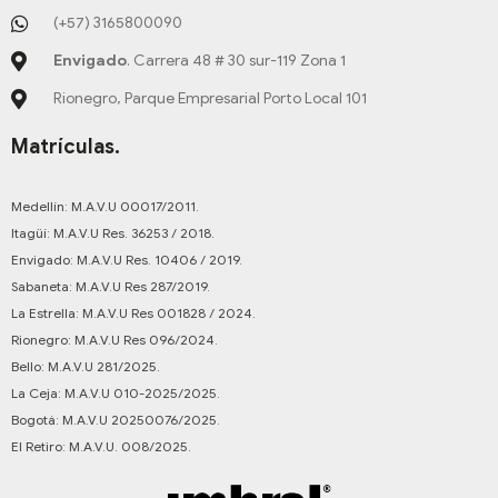
(+57) 3165800090
Envigado
. Carrera 48 # 30 sur-119 Zona 1
Rionegro, Parque Empresarial Porto Local 101
Matrículas.
Medellín: M.A.V.U 00017/2011.
Itagüí: M.A.V.U Res. 36253 / 2018.
Envigado: M.A.V.U Res. 10406 / 2019.
Sabaneta: M.A.V.U Res 287/2019.
La Estrella: M.A.V.U Res 001828 / 2024.
Rionegro: M.A.V.U Res 096/2024.
Bello: M.A.V.U 281/2025.
La Ceja: M.A.V.U 010-2025/2025.
Bogotá: M.A.V.U 20250076/2025.
El Retiro: M.A.V.U. 008/2025.