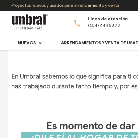
Ir
Proyectos nuevos y usados para arrendamiento y venta
al
Línea de atención
contenido
(604) 444 58 78
NUEVOS
ARRENDAMIENTOS Y VENTA DE USA
En Umbral sabemos lo que significa para ti 
has trabajado durante tanto tiempo y, por es
Es momento de dar e
¡DILE SÍ AL HOGAR DE 