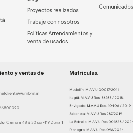
Comunicado
Proyectos realizados
tá
Trabaje con nosotros
Políticas Arrendamientos y
venta de usados
ento y ventas de
Matrículas.
Medellín: M.A.V.U 00017/2011.
nalcliente@umbral.in
Itagüí: M.A.V.U Res. 36253 / 2018.
Envigado: M.A.V.U Res. 10406 / 2019.
165800090
Sabaneta: M.A.V.U Res 287/2019.
La Estrella: M.A.V.U Res 001828 / 202
do
. Carrera 48 # 30 sur-119 Zona 1
Rionegro: M.A.V.U Res 096/2024.