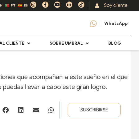
I
F
Y
L
T
Soy cliente
EN
PT
ES
n
a
o
i
i
s
c
u
n
k
t
e
t
k
t
a
b
u
e
o
WhatsApp
g
o
b
d
k
r
o
e
i
a
k
n
m
-
-
f
i
AL CLIENTE
SOBRE UMBRAL
BLOG
n
usiones que acompañan a este sueño en el que
 puedas llevar a cabo este gran logro.
SUSCRIBIRSE