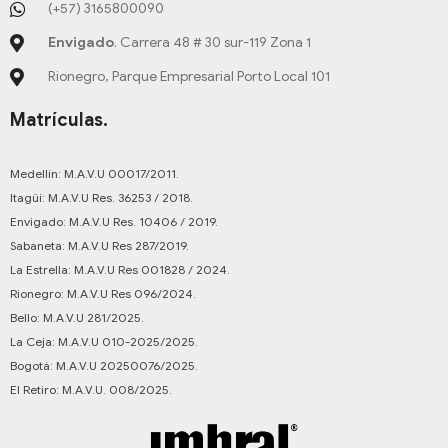
(+57) 3165800090
Envigado
. Carrera 48 # 30 sur-119 Zona 1
Rionegro, Parque Empresarial Porto Local 101
Matrículas.
Medellín: M.A.V.U 00017/2011.
Itagüí: M.A.V.U Res. 36253 / 2018.
Envigado: M.A.V.U Res. 10406 / 2019.
Sabaneta: M.A.V.U Res 287/2019.
La Estrella: M.A.V.U Res 001828 / 2024.
Rionegro: M.A.V.U Res 096/2024.
Bello: M.A.V.U 281/2025.
La Ceja: M.A.V.U 010-2025/2025.
Bogotá: M.A.V.U 20250076/2025.
El Retiro: M.A.V.U. 008/2025.