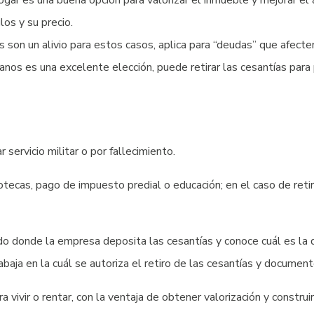
gar es una buena opción para valorizar el inmueble y mejorar el a
los y su precio.
 son un alivio para estos casos, aplica para “deudas” que afecte
anos es una excelente elección, puede retirar las cesantías par
 servicio militar o por fallecimiento.
 hipotecas, pago de impuesto predial o educación; en el caso de ret
o donde la empresa deposita las cesantías y conoce cuál es la d
abaja en la cuál se autoriza el retiro de las cesantías y documento
a vivir o rentar, con la ventaja de obtener valorización y construir