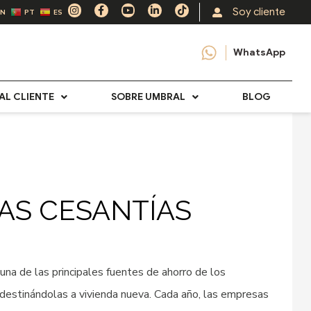
I
F
Y
L
T
Soy cliente
EN
PT
ES
n
a
o
i
i
s
c
u
n
k
t
e
t
k
t
a
b
u
e
o
WhatsApp
g
o
b
d
k
r
o
e
i
a
k
n
m
-
-
f
i
AL CLIENTE
SOBRE UMBRAL
BLOG
n
LAS CESANTÍAS
na de las principales fuentes de ahorro de los
destinándolas a vivienda nueva. Cada año, las empresas