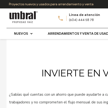
Ir
Proyectos nuevos y usados para arrendamiento y venta
al
Línea de atención
contenido
(604) 444 58 78
NUEVOS
ARRENDAMIENTOS Y VENTA DE USA
INVIERTE EN 
¿Sabías qué cuentas con un ahorro que puede ayudarte a cu
trabajadores y no comprometen el flujo mensual de sus in