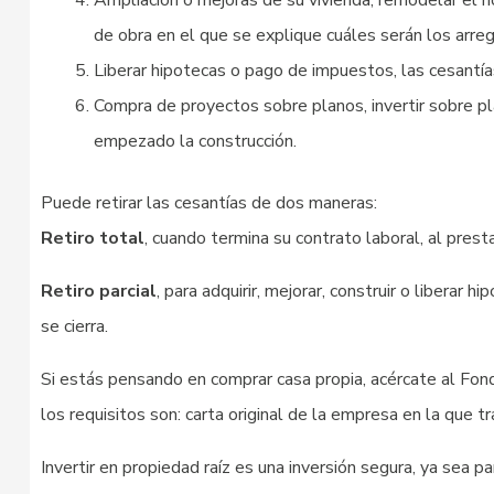
Ampliación o mejoras de su vivienda, remodelar el ho
de obra en el que se explique cuáles serán los arreg
Liberar hipotecas o pago de impuestos, las cesantías
Compra de proyectos sobre planos, invertir sobre pl
empezado la construcción.
Puede retirar las cesantías de dos maneras:
Retiro total
, cuando termina su contrato laboral, al prestar
Retiro parcial
, para adquirir, mejorar, construir o liberar
se cierra.
Si estás pensando en comprar casa propia, acércate al Fond
los requisitos son: carta original de la empresa en la que tr
Invertir en propiedad raíz es una inversión segura, ya sea par