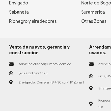
Envigado
Norte de Bogo
Sabaneta
Suramérica
Rionegro y alrededores
Otras Zonas
Venta de nuevos, gerencia y
Arrendami
construcción.
usados.
servicioalcliente@umbral.com.co
atencio
(+57) 323 5774 175
(+57) 3
Envigado
. Carrera 48 # 30 sur-119 Zona 1
Enviga
Rionegr
101