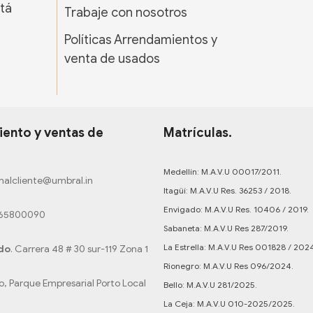
tá
Trabaje con nosotros
Políticas Arrendamientos y
venta de usados
ento y ventas de
Matrículas.
Medellín: M.A.V.U 00017/2011.
nalcliente@umbral.in
Itagüí: M.A.V.U Res. 36253 / 2018.
Envigado: M.A.V.U Res. 10406 / 2019.
165800090
Sabaneta: M.A.V.U Res 287/2019.
La Estrella: M.A.V.U Res 001828 / 202
do
. Carrera 48 # 30 sur-119 Zona 1
Rionegro: M.A.V.U Res 096/2024.
o, Parque Empresarial Porto Local
Bello: M.A.V.U 281/2025.
La Ceja: M.A.V.U 010-2025/2025.