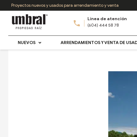
Ir
Proyectos nuevos y usados para arrendamiento y venta
al
Línea de atención
contenido
(604) 444 58 78
NUEVOS
ARRENDAMIENTOS Y VENTA DE USA