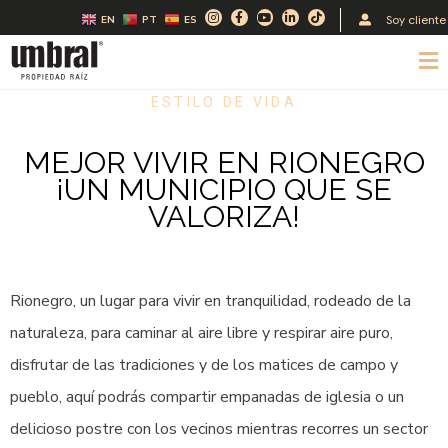
Ir
I
F
Y
L
T
Soy cliente
EN
PT
ES
n
a
o
i
i
al
s
c
u
n
k
t
e
t
k
t
M
contenido
a
b
u
e
o
g
o
b
d
k
r
o
e
i
a
k
n
ESTILO DE VIDA
m
-
-
f
i
n
MEJOR VIVIR EN RIONEGRO
¡UN MUNICIPIO QUE SE
VALORIZA!
Rionegro, un lugar para vivir en tranquilidad, rodeado de la
naturaleza, para caminar al aire libre y respirar aire puro,
disfrutar de las tradiciones y de los matices de campo y
pueblo, aquí podrás compartir empanadas de iglesia o un
delicioso postre con los vecinos mientras recorres un sector