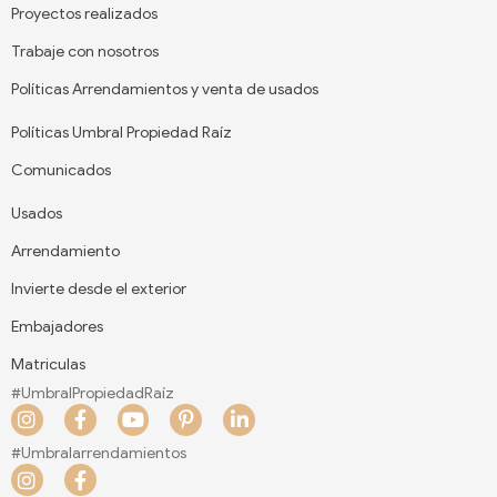
Proyectos realizados
Trabaje con nosotros
Políticas Arrendamientos y venta de usados
Políticas Umbral Propiedad Raíz
Comunicados
Usados
Arrendamiento
Invierte desde el exterior
Embajadores
Matriculas
#UmbralPropiedadRaíz
I
F
Y
P
L
n
a
o
i
i
s
c
u
n
n
#Umbralarrendamientos
t
e
t
t
k
I
F
a
b
u
e
e
n
a