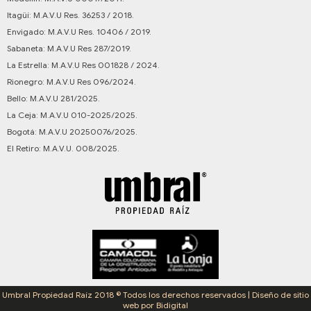
Itagüí: M.A.V.U Res. 36253 / 2018.
Envigado: M.A.V.U Res. 10406 / 2019.
Sabaneta: M.A.V.U Res 287/2019.
La Estrella: M.A.V.U Res 001828 / 2024.
Rionegro: M.A.V.U Res 096/2024.
Bello: M.A.V.U 281/2025.
La Ceja: M.A.V.U 010-2025/2025.
Bogotá: M.A.V.U 20250076/2025.
El Retiro: M.A.V.U. 008/2025.
Umbral Propiedad Raíz 2018 © Todos los derechos reservados | Diseño de sitio
web por Bidigital