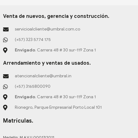
g
o
b
r
d
s
c
r
o
e
e
i
t
e
a
k
s
n
a
b
Venta de nuevos, gerencia y construcción.
m
-
t
-
g
o
f
-
i
r
o
servicioalcliente@umbral.com.co
p
n
a
k
m
-
(+57) 323 5774 175
f
Envigado
. Carrera 48 # 30 sur-119 Zona 1
Arrendamiento y ventas de usados.
atencionalcliente@umbral.in
(+57) 3165800090
Envigado
. Carrera 48 # 30 sur-119 Zona 1
Rionegro, Parque Empresarial Porto Local 101
Matrículas.
Medellín: M.A.V.U 00017/2011.