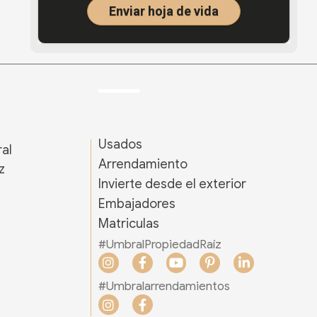
previamente: (1) que los datos que serán sometidos a
Enviar hoja de vida
tratamiento, además de los contenidos en el
presente formulario, estarán comprendidos por aquellos que
integran mi hoja de vida, los relacionados
con mis certificaciones académicas, experiencia laboral y
cualquier otro requerido por las disposiciones
normativas en materia laboral y/o que regulan la actividad de
UMBRAL. (2) que con la autorización
otorgada a UMBRAL le permite recolectar, almacenar,
consultar, circular, transmitir, transferir, verificar,
actualizar, usar y suprimir la información suministrada, para
alcanzar las finalidades que a continuación se
describen: (i) Establecimiento de canales de comunicación y
envió de información de carácter comercial e
institucional. (ii) Almacenamiento de información en archivos
Usados
ral
inactivos, cuando exista un deber legal de
mantenimiento de información con posterioridad a la ejecución
Arrendamiento
z
de las actividades o relaciones que dan
origen al tratamiento, de conformidad con lo establecido en las
Invierte desde el exterior
legislaciones específicas que regulan la
s
materia. (iii) Verificación, consulta y reporte de información
Embajadores
relacionada con el comportamiento crediticio,
financiero, comercial y de servicios de los titulares, a las
Matriculas
entidades públicas o privadas, que administren o
manejen bases de datos relacionadas con el nacimiento,
#UmbralPropiedadRaíz
desarrollo, modificación, extinción y
I
F
Y
P
L
cumplimiento de obligaciones financieras, comerciales,
n
a
o
i
i
crediticias y de servicios. (iv) Verificación y
consulta de información relacionada con los titulares, en listas
s
c
u
n
n
#Umbralarrendamientos
y bases de datos de carácter público o
t
e
t
t
k
I
F
privado, tanto nacionales como internacionales, relacionadas
a
b
u
e
e
directa o indirectamente con
n
a