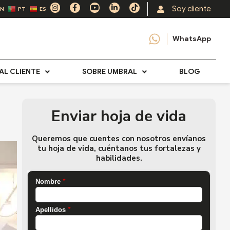
I
F
Y
L
T
Soy cliente
EN
PT
ES
n
a
o
i
i
s
c
u
n
k
t
e
t
k
t
a
b
u
e
o
WhatsApp
g
o
b
d
k
r
o
e
i
a
k
n
m
-
-
f
i
AL CLIENTE
SOBRE UMBRAL
BLOG
n
Enviar hoja de vida
Queremos que cuentes con nosotros envíanos
tu hoja de vida, cuéntanos tus fortalezas y
habilidades.
Nombre
*
Apellidos
*