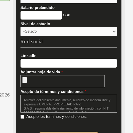
Salario pretendido
COP
Nivel de estudio
Red social
LinkedIn
Adjuntar hoja de vida
*
Acepto de términos y condiciones
*
 2026
A través del presente documento, autorizo de manera libre y
expresa a UMBRAL PROPIEDAD RAIZ
S.A.S, responsable del tratamiento de información, con NIT
800.208.590-0, domiciliada en Medellín, Calle
Acepto los términos y condiciones.
8 No. 43 a 115, teléfono 3122711; en adelante UMBRAL, para
que trate mis datos personales de
conformidad con lo dispuesto en el presente documento.
Declaro que he sido informado expresa y