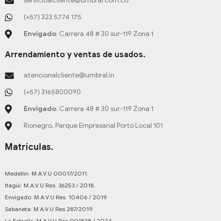
servicioalcliente@umbral.com.co
p
n
a
k
m
-
(+57) 323 5774 175
f
Envigado
. Carrera 48 # 30 sur-119 Zona 1
Arrendamiento y ventas de usados.
atencionalcliente@umbral.in
(+57) 3165800090
Envigado
. Carrera 48 # 30 sur-119 Zona 1
Rionegro, Parque Empresarial Porto Local 101
Matrículas.
Medellín: M.A.V.U 00017/2011.
Itagüí: M.A.V.U Res. 36253 / 2018.
Envigado: M.A.V.U Res. 10406 / 2019.
Sabaneta: M.A.V.U Res 287/2019.
La Estrella: M.A.V.U Res 001828 / 2024.