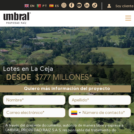
Ir
I
F
Y
L
T
Soy cliente
EN
PT
ES
n
a
o
i
i
al
s
c
u
n
k
t
e
t
k
t
M
contenido
a
b
u
e
o
g
o
b
d
k
r
o
e
i
a
k
n
m
-
-
f
i
n
Lotes en La Ceja
DESDE
$777 MILLONES*
Quiero más información del proyecto
Por favor, deja este campo vacío.
A través del presente documento, autorizo de manera libre y expresa a
UMBRAL PROPIEDAD RAIZ S.A.S, responsable del tratamiento de