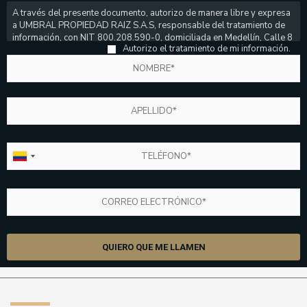
A través del presente documento, autorizo de manera libre y expresa
Por favor, deja este campo vacío.
a UMBRAL PROPIEDAD RAIZ S.A.S, responsable del tratamiento de
información, con NIT 800.208.590-0, domiciliada en Medellín, Calle 8
Autorizo el tratamiento de mi información.
No. 43 A 115, teléfono 3122711; en adelante UMBRAL, para que trate
mis datos personales de conformidad con lo dispuesto en el presente
documento. Declaro que he sido informado expresa y previamente:
1.
Que con la autorización otorgada a UMBRAL le permite consultar,
verificar, reportar, procesar, solicitar y divulgar a la Central de
Información – CIFIN- que administra la Asociación Bancaria y de
Entidades Financieras de Colombia, o cualquier entidad pública o
privada, en Colombia o en el exterior, que maneje o administre bases
de datos con los mismos fines, toda la información referente a mi
comportamiento crediticio, esto es, toda aquella información
relacionada con el nacimiento, desarrollo, modificación, extinción y
cumplimiento de las obligaciones por mí adquiridas.
2.
Adicionalmente la autorización le permite a UMBRAL recolectar,
almacenar, consultar, circular, transmitir, transferir, verificar, usar y
suprimir la información suministrada, para alcanzar las finalidades
que a continuación se describen:
2.1 Establecimiento de canales de comunicación con los titulares de
los datos personales y envió de boletines e información de carácter
comercial e institucional, tanto de UMBRAL como de