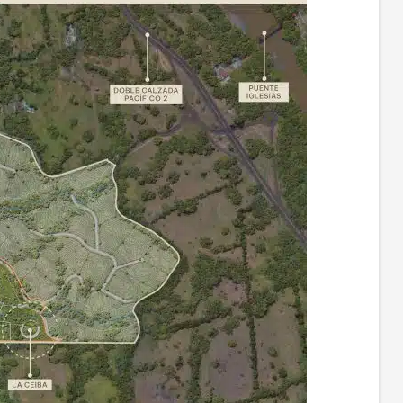
yecto, con el fin de atender las garantías y postventas en los
uebles ubicados en proyectos en los cuales intervenga
BRAL.
3 Transferencia de datos personales de los TITULARES a la
sona natural o jurídica que sea designada como administrador
visional o definitivo de la copropiedad donde se encuentran los
uebles adquiridos
4 Transmisión de datos personales de los TITULARES a las
sonas naturales o jurídicas que ostenten la calidad de aliados
ratégicos de UMBRAL, o con las cuales UMBRAL haya celebrado
elebre acuerdos de colaboración o asociación.
5 Transferencia de datos personales de los TITULARES a las
sonas naturales o jurídicas que ostenten la calidad de aliados
ratégicos de UMBRAL o con las cuales UMBRAL haya celebrado
elebre acuerdos de colaboración o asociación.
6 Adopción de medidas de control y seguridad sobre las
erentes instalaciones de UMBRAL.
7 Recolección, almacenamiento, consulta, circulación,
nsmisión, verificación, uso, reproducción, divulgación,
unicación, adaptación, extracción, compendio, difusión y
resión de la imagen de los titulares de la información, con el fin
ilustrar artículos o publicaciones institucionales, de mercadeo
 publicitarios relacionados con el objeto social de UMBRAL,
a ser divulgados en revistas, página web y redes sociales de la
pañía.
ue los datos que serán sometidos a tratamiento son:
 Nombres completos
 Correo electrónico