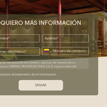
QUIERO MÁS INFORMACIÓN
ravés del presente documento, autorizo de manera libre y
favor, deja este campo vacío.
resa a UMBRAL PROPIEDAD RAIZ S.A.S, responsable del
tamiento de información, con NIT 800.208.590-0, domiciliada en
ellín, Calle 8 No. 43 A 115, teléfono 3122711; en adelante
Autorizo el tratamiento de mi información.
RAL, para que trate mis datos personales de conformidad con
dispuesto en el presente documento. Declaro que he sido
ormado expresa y previamente:
ue con la autorización otorgada a UMBRAL le permite
ultar, verificar, reportar, procesar, solicitar y divulgar a la
tral de Información – CIFIN- que administra la Asociación
caria y de Entidades Financieras de Colombia, o cualquier
idad pública o privada, en Colombia o en el exterior, que maneje