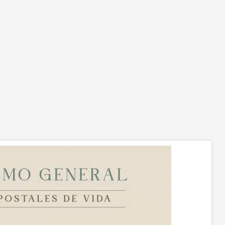
islaciones específicas que regulan la materia.
 Verificación, consulta y reporte de información relacionada con
comportamiento crediticio, financiero, comercial y de servicios de
 titulares, a las entidades públicas o privadas, que administren
anejen bases de datos relacionadas con el nacimiento,
arrollo, modificación, extinción y cumplimiento de obligaciones
ancieras, comerciales, crediticias y de servicios.
 Verificación y consulta de información relacionada con los
ulares, en listas y bases de datos de carácter público o privado,
to nacionales como internacionales, relacionadas directa o
irectamente con (a) antecedentes judiciales, penales, fiscales,
ciplinarios, de responsabilidad por daños al patrimonio estatal,
 inhabilidades e incompatibilidades, (c) lavado de activos, (d)
anciación del terrorismo, (e) corrupción, (f) soborno
nsnacional, (g) buscados por la justicia, y en las demás bases
datos que informen sobre la vinculación de personas con
ividades ilícitas de cualquier tipo.
 Seguimiento al cumplimiento de las obligaciones por parte de
clientes.
0 Como elemento de análisis para hacer estudios de mercadeo o
estigaciones comerciales o estadísticas.
1 Transferencia de datos personales de los TITULARES a los
cos o entidades financieras que otorguen créditos de vivienda u
raciones de leasing, con el fin de financiar el pago de los
uebles ubicados en proyectos en los cuales intervenga
BRAL.
2 Transferencia de datos personales de los TITULARES a las
erentes sociedades que intervengan en el desarrollo del