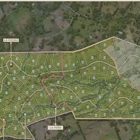
pro
inm
UM
2.1
per
pro
inm
2.1
per
est
o c
2.1
per
est
o c
2.1
dif
2.1
tra
com
sup
de 
y/o
par
com
3.
Q
3.1
3.2