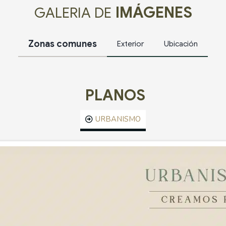
leg
IMÁGENES
GALERIA DE
2.7
el 
los
o m
Zonas comunes
Exterior
Ubicación
des
fin
2.8
tit
tan
ind
PLANOS
dis
(b)
fin
tra
URBANISMO
de 
act
2.9
los 
2.1
inv
2.1
ban
ope
inm
UM
2.1
dif