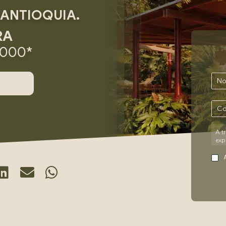
 ANTIOQUIA.
RA
.000*
A t
Por 
exp
tra
Med
UMB
lo 
inf
1.
Q
cons
Cen
Ban
ent