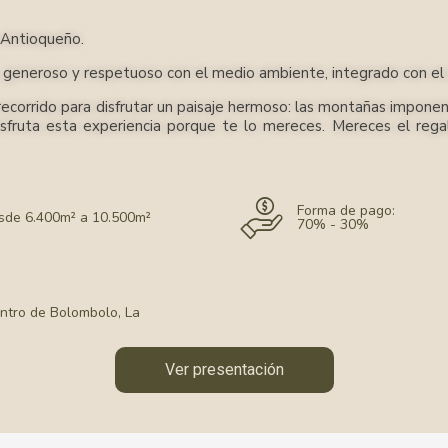
o a
inf
e Antioqueño.
aqu
mod
adq
generoso y respetuoso con el medio ambiente, integrado con el 
2.
A
alma
 recorrido para disfrutar un paisaje hermoso: las montañas imponent
sup
 Disfruta esta experiencia porque te lo mereces. Mereces el reg
que
2.1
de 
car
AR
Forma de pago:
2.2
sde 6.400m² a 10.500m²
70% - 30%
rel
soc
2.3
de 
AR
2.4
entro de Bolombolo, La
pre
mej
2.5
Ver presentación
ins
2.6
exi
pos
ori