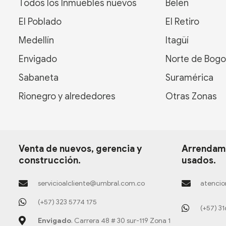
Todos los Inmuebles nuevos
Belén
El Poblado
El Retiro
Medellín
Itagüí
Envigado
Norte de Bogo
Sabaneta
Suramérica
Rionegro y alrededores
Otras Zonas
Venta de nuevos, gerencia y
Arrendami
construcción.
usados.
servicioalcliente@umbral.com.co
atencio
(+57) 323 5774 175
(+57) 3
Envigado
. Carrera 48 # 30 sur-119 Zona 1