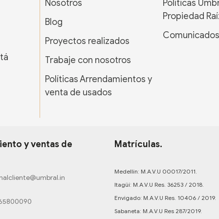
Nosotros
Políticas Umb
Propiedad Raí
Blog
Comunicado
Proyectos realizados
tá
Trabaje con nosotros
Políticas Arrendamientos y
venta de usados
ento y ventas de
Matrículas.
Medellín: M.A.V.U 00017/2011.
nalcliente@umbral.in
Itagüí: M.A.V.U Res. 36253 / 2018.
Envigado: M.A.V.U Res. 10406 / 2019.
165800090
Sabaneta: M.A.V.U Res 287/2019.