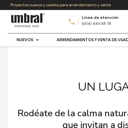
Ir
Proyectos nuevos y usados para arrendamiento y venta
al
Línea de atención
contenido
(604) 444 58 78
NUEVOS
ARRENDAMIENTOS Y VENTA DE USA
UN LUGA
Rodéate de la calma natura
que invitan a di