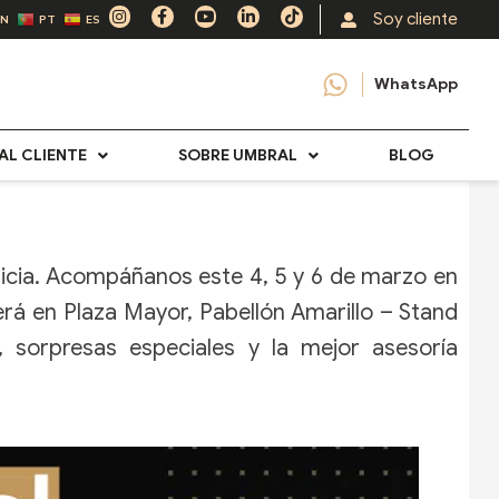
I
F
Y
L
T
Soy cliente
EN
PT
ES
n
a
o
i
i
s
c
u
n
k
t
e
t
k
t
a
b
u
e
o
WhatsApp
g
o
b
d
k
r
o
e
i
a
k
n
m
-
-
f
i
AL CLIENTE
SOBRE UMBRAL
BLOG
n
ticia. Acompáñanos este 4, 5 y 6 de marzo en
erá en Plaza Mayor, Pabellón Amarillo – Stand
 sorpresas especiales y la mejor asesoría