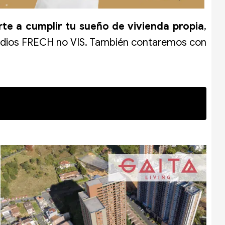
rte a cumplir tu sueño de vivienda propia
,
idios
FRECH no VIS. También contaremos con
amas! Amplía la información de todos los