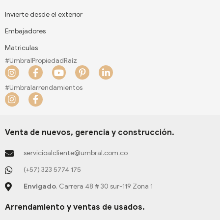
Invierte desde el exterior
Embajadores
Matriculas
#UmbralPropiedadRaíz
I
F
Y
P
L
n
a
o
i
i
s
c
u
n
n
#Umbralarrendamientos
t
e
t
t
k
I
F
a
b
u
e
e
n
a
g
o
b
r
d
s
c
r
o
e
e
i
t
e
a
k
s
n
a
b
Venta de nuevos, gerencia y construcción.
m
-
t
-
g
o
f
-
i
r
o
servicioalcliente@umbral.com.co
p
n
a
k
m
-
(+57) 323 5774 175
f
Envigado
. Carrera 48 # 30 sur-119 Zona 1
Arrendamiento y ventas de usados.