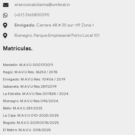
atencionalcliente@umbral.in
(+57) 3165800090
Envigado
. Carrera 48 # 30 sur-119 Zona 1
Rionegro, Parque Empresarial Porto Local 101
Matrículas.
Medellín: M.A.V.U 00017/2011.
Itagüí: M.A.V.U Res. 36253 / 2018.
Envigado: M.A.V.U Res. 10406 / 2019.
Sabaneta: M.A.V.U Res 287/2019.
La Estrella: M.A.V.U Res 001828 / 2024.
Rionegro: M.A.V.U Res 096/2024.
Bello: M.A.V.U 281/2025.
La Ceja: M.A.V.U 010-2025/2025.
Bogotá: M.A.V.U 20250076/2025.
El Retiro: M.A.V.U. 008/2025.