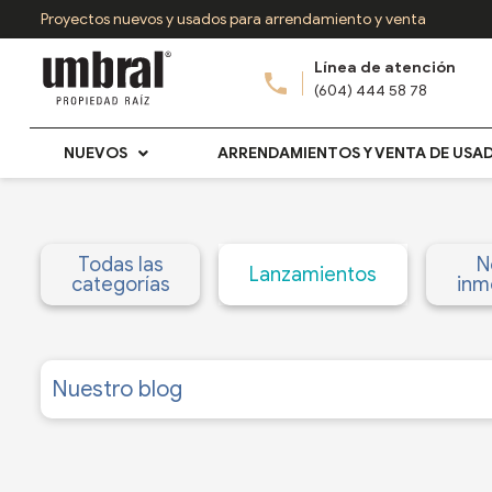
Ir
Proyectos nuevos y usados para arrendamiento y venta
al
Línea de atención
contenido
(604) 444 58 78
NUEVOS
ARRENDAMIENTOS Y VENTA DE USA
Todas las
N
Lanzamientos
categorías
inmo
Nuestro blog