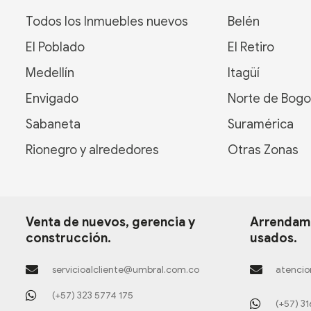
Todos los Inmuebles nuevos
Belén
El Poblado
El Retiro
Medellín
Itagüí
Envigado
Norte de Bogo
Sabaneta
Suramérica
Rionegro y alrededores
Otras Zonas
Venta de nuevos, gerencia y
Arrendami
construcción.
usados.
servicioalcliente@umbral.com.co
atencio
(+57) 323 5774 175
(+57) 3