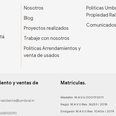
Nosotros
Políticas Umb
Propiedad Raí
Blog
Comunicado
Proyectos realizados
tá
Trabaje con nosotros
Políticas Arrendamientos y
venta de usados
ento y ventas de
Matrículas.
Medellín: M.A.V.U 00017/2011.
nalcliente@umbral.in
Itagüí: M.A.V.U Res. 36253 / 2018.
Envigado: M.A.V.U Res. 10406 / 2019.
165800090