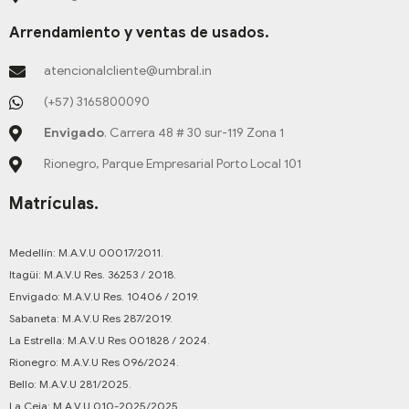
Arrendamiento y ventas de usados.
atencionalcliente@umbral.in
(+57) 3165800090
Envigado
. Carrera 48 # 30 sur-119 Zona 1
Rionegro, Parque Empresarial Porto Local 101
Matrículas.
Medellín: M.A.V.U 00017/2011.
Itagüí: M.A.V.U Res. 36253 / 2018.
Envigado: M.A.V.U Res. 10406 / 2019.
Sabaneta: M.A.V.U Res 287/2019.
La Estrella: M.A.V.U Res 001828 / 2024.
Rionegro: M.A.V.U Res 096/2024.
Bello: M.A.V.U 281/2025.
La Ceja: M.A.V.U 010-2025/2025.