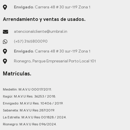
f
Envigado
. Carrera 48 # 30 sur-119 Zona 1
Arrendamiento y ventas de usados.
atencionalcliente@umbral.in
(+57) 3165800090
Envigado
. Carrera 48 # 30 sur-119 Zona 1
Rionegro, Parque Empresarial Porto Local 101
Matrículas.
Medellín: M.A.V.U 00017/2011.
Itagüí: M.A.V.U Res. 36253 / 2018.
Envigado: M.A.V.U Res. 10406 / 2019.
Sabaneta: M.A.V.U Res 287/2019.
La Estrella: M.A.V.U Res 001828 / 2024.
Rionegro: M.A.V.U Res 096/2024.