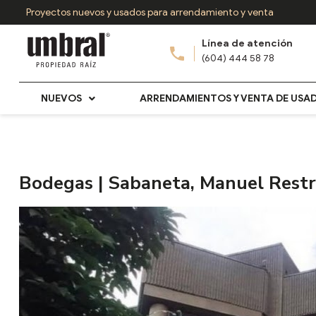
Ir
Proyectos nuevos y usados para arrendamiento y venta
al
Línea de atención
contenido
(604) 444 58 78
NUEVOS
ARRENDAMIENTOS Y VENTA DE USA
Bodegas | Sabaneta, Manuel Rest