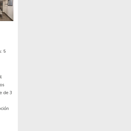
: 5
l
ros
e de 3
pción