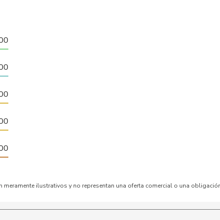
00
00
00
00
00
n meramente ilustrativos y no representan una oferta comercial o una obligació