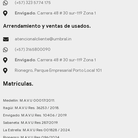
m
-
(+57) 323 5774 175
f
Envigado
. Carrera 48 # 30 sur-119 Zona 1
Arrendamiento y ventas de usados.
atencionalcliente@umbral.in
(+57) 3165800090
Envigado
. Carrera 48 # 30 sur-119 Zona 1
Rionegro, Parque Empresarial Porto Local 101
Matrículas.
Medellín: M.A.V.U 00017/2011.
Itagüí: M.A.V.U Res. 36253 / 2018.
Envigado: M.A.V.U Res. 10406 / 2019.
Sabaneta: M.A.V.U Res 287/2019.
La Estrella: M.A.V.U Res 001828 / 2024.
Rionegro: M.A.V.U Res 096/2024.