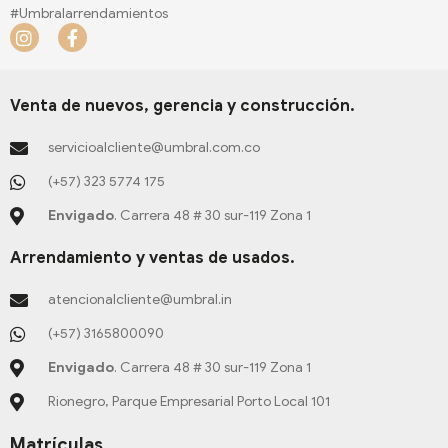
s
c
u
n
n
#Umbralarrendamientos
t
e
t
t
k
I
F
a
b
u
e
e
n
a
g
o
b
r
d
s
c
r
o
e
e
i
t
e
a
k
s
n
a
b
Venta de nuevos, gerencia y construcción.
m
-
t
-
g
o
f
-
i
r
o
servicioalcliente@umbral.com.co
p
n
a
k
m
-
(+57) 323 5774 175
f
Envigado
. Carrera 48 # 30 sur-119 Zona 1
Arrendamiento y ventas de usados.
atencionalcliente@umbral.in
(+57) 3165800090
Envigado
. Carrera 48 # 30 sur-119 Zona 1
Rionegro, Parque Empresarial Porto Local 101
Matrículas.