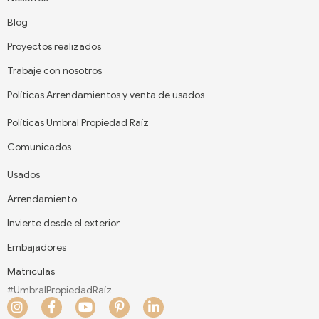
Blog
Proyectos realizados
Trabaje con nosotros
Políticas Arrendamientos y venta de usados
Políticas Umbral Propiedad Raíz
Comunicados
Usados
Arrendamiento
Invierte desde el exterior
Embajadores
Matriculas
#UmbralPropiedadRaíz
I
F
Y
P
L
n
a
o
i
i