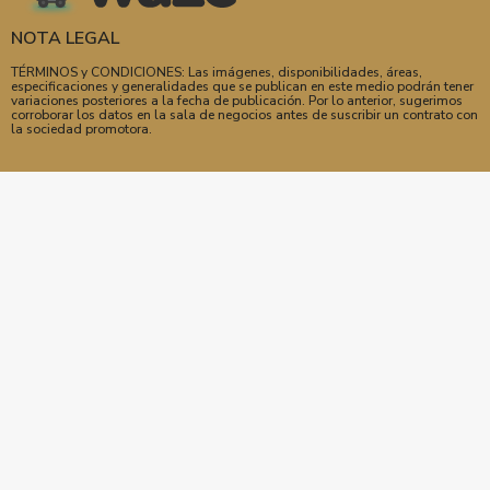
NOTA LEGAL
TÉRMINOS y CONDICIONES: Las imágenes, disponibilidades, áreas,
especificaciones y generalidades que se publican en este medio podrán tener
variaciones posteriores a la fecha de publicación. Por lo anterior, sugerimos
corroborar los datos en la sala de negocios antes de suscribir un contrato con
la sociedad promotora.