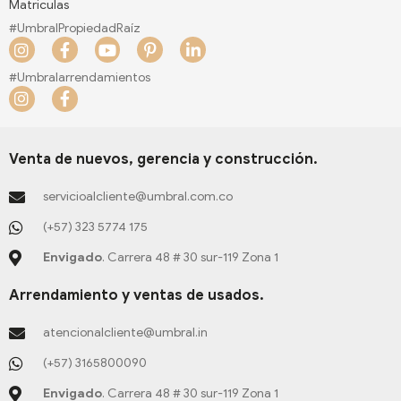
Matriculas
#UmbralPropiedadRaíz
I
F
Y
P
L
n
a
o
i
i
s
c
u
n
n
#Umbralarrendamientos
t
e
t
t
k
I
F
a
b
u
e
e
n
a
g
o
b
r
d
s
c
r
o
e
e
i
t
e
a
k
s
n
a
b
Venta de nuevos, gerencia y construcción.
m
-
t
-
g
o
f
-
i
r
o
servicioalcliente@umbral.com.co
p
n
a
k
m
-
(+57) 323 5774 175
f
Envigado
. Carrera 48 # 30 sur-119 Zona 1
Arrendamiento y ventas de usados.
atencionalcliente@umbral.in
(+57) 3165800090
Envigado
. Carrera 48 # 30 sur-119 Zona 1