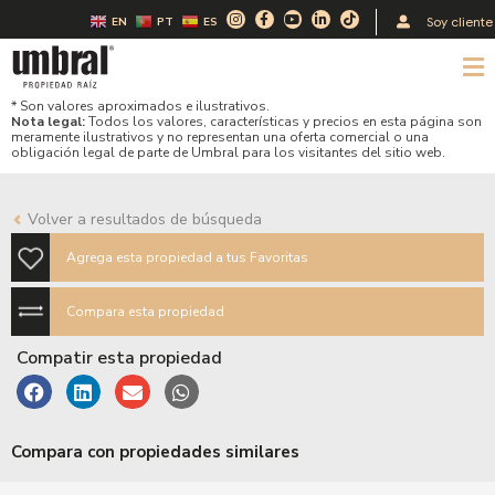
Ir
I
F
Y
L
T
Soy cliente
EN
PT
ES
n
a
o
i
i
al
s
c
u
n
k
t
e
t
k
t
M
contenido
a
b
u
e
o
g
o
b
d
k
r
o
e
i
* Son valores aproximados e ilustrativos.
a
k
n
m
-
-
Nota legal:
Todos los valores, características y precios en esta página son
f
i
meramente ilustrativos y no representan una oferta comercial o una
n
obligación legal de parte de Umbral para los visitantes del sitio web.
Volver a resultados de búsqueda
Agrega esta propiedad a tus Favoritas
Compara esta propiedad
Compatir esta propiedad
Compara con propiedades similares