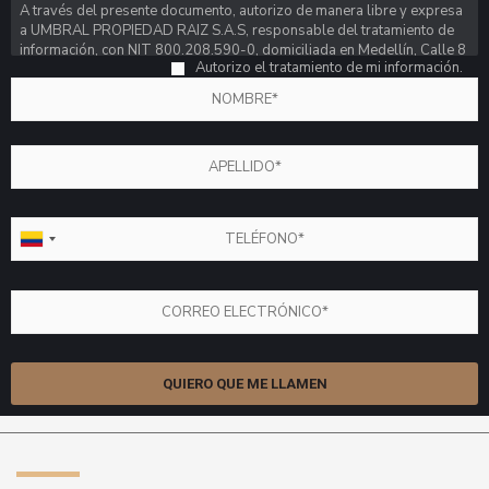
Por favor, deja este campo vacío.
A través del presente documento, autorizo de manera libre y expresa
a UMBRAL PROPIEDAD RAIZ S.A.S, responsable del tratamiento de
información, con NIT 800.208.590-0, domiciliada en Medellín, Calle 8
Autorizo el tratamiento de mi información.
No. 43 A 115, teléfono 3122711; en adelante UMBRAL, para que trate
mis datos personales de conformidad con lo dispuesto en el presente
documento. Declaro que he sido informado expresa y previamente:
1.
Que con la autorización otorgada a UMBRAL le permite consultar,
verificar, reportar, procesar, solicitar y divulgar a la Central de
Información – CIFIN- que administra la Asociación Bancaria y de
Entidades Financieras de Colombia, o cualquier entidad pública o
privada, en Colombia o en el exterior, que maneje o administre bases
de datos con los mismos fines, toda la información referente a mi
comportamiento crediticio, esto es, toda aquella información
relacionada con el nacimiento, desarrollo, modificación, extinción y
cumplimiento de las obligaciones por mí adquiridas.
2.
Adicionalmente la autorización le permite a UMBRAL recolectar,
almacenar, consultar, circular, transmitir, transferir, verificar, usar y
suprimir la información suministrada, para alcanzar las finalidades
que a continuación se describen:
2.1 Establecimiento de canales de comunicación con los titulares de
los datos personales y envió de boletines e información de carácter
comercial e institucional, tanto de UMBRAL como de