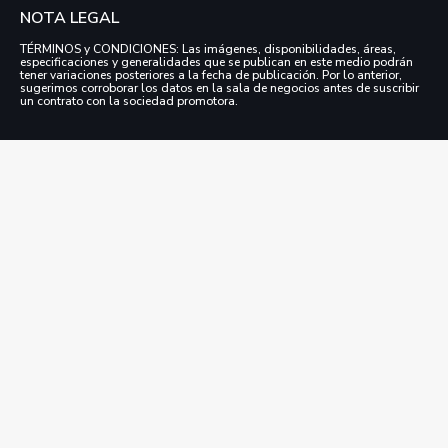
NOTA LEGAL
TÉRMINOS y CONDICIONES: Las imágenes, disponibilidades, áreas,
especificaciones y generalidades que se publican en este medio podrán
tener variaciones posteriores a la fecha de publicación. Por lo anterior,
sugerimos corroborar los datos en la sala de negocios antes de suscribir
un contrato con la sociedad promotora.