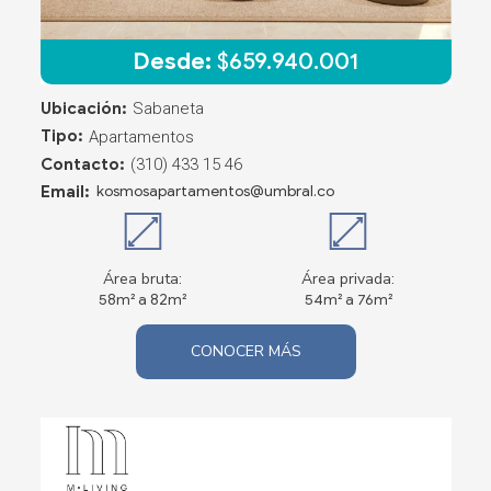
Desde:
$
659.940.001
Ubicación:
Sabaneta
Tipo:
Apartamentos
Contacto:
(310) 433 15 46
Email:
kosmosapartamentos@umbral.co
Área bruta:
Área privada:
58m² a 82m²
54m² a 76m²
CONOCER MÁS