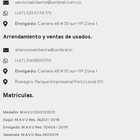
r
o
servicioalcliente@umbral.com.co
p
n
a
k
m
-
(+57) 323 5774 175
f
Envigado
. Carrera 48 # 30 sur-119 Zona 1
Arrendamiento y ventas de usados.
atencionalcliente@umbral.in
(+57) 3165800090
Envigado
. Carrera 48 # 30 sur-119 Zona 1
Rionegro, Parque Empresarial Porto Local 101
Matrículas.
Medellín: M.A.V.U 00017/2011.
Itagüí: M.A.V.U Res. 36253 / 2018.
Envigado: M.A.V.U Res. 10406 / 2019.
Sabaneta: M.A.V.U Res 287/2019.