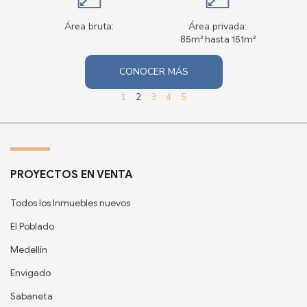
Área bruta:
Área privada:
85m² hasta 151m²
CONOCER MÁS
1
2
3
4
5
PROYECTOS EN VENTA
Todos los Inmuebles nuevos
El Poblado
Medellín
Envigado
Sabaneta