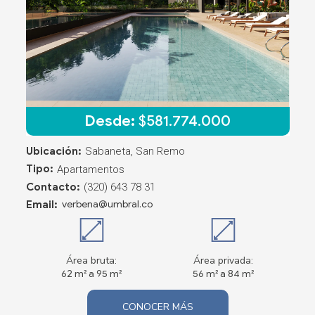
Desde:
$
581.774.000
Ubicación:
Sabaneta, San Remo
Tipo:
Apartamentos
Contacto:
(320) 643 78 31
Email:
verbena@umbral.co
Área bruta:
Área privada:
62 m² a 95 m²
56 m² a 84 m²
CONOCER MÁS