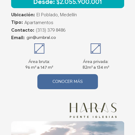
Desde:
$
2.055.900.001
Ubicación:
El Poblado, Medellín
Tipo:
Apartamentos
Contacto:
(313) 379 8486
Email:
gin@umbral.co
Área bruta:
Área privada:
96 m² a 147 m²
82m² a 134 m²
CONOCER MÁS