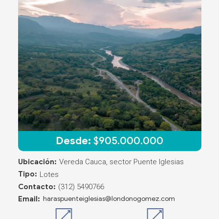
Desde:
$
905.000.000
Ubicación:
Vereda Cauca, sector Puente Iglesias
Tipo:
Lotes
Contacto:
(312) 5490766
Email:
haraspuenteiglesias@londonogomez.com