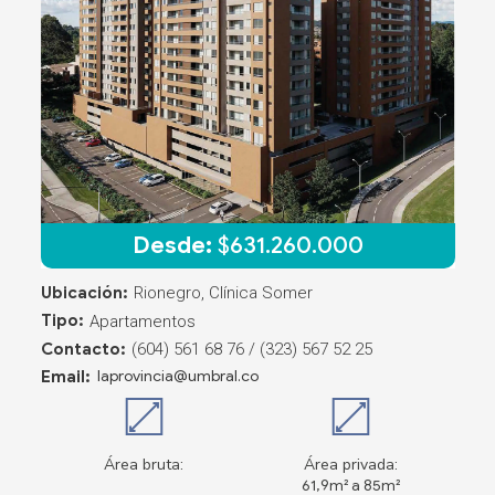
Desde:
$
631.260.000
Ubicación:
Rionegro, Clínica Somer
Tipo:
Apartamentos
Contacto:
(604) 561 68 76 / (323) 567 52 25
Email:
laprovincia@umbral.co
Área bruta:
Área privada:
61,9m² a 85m²