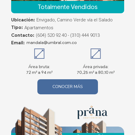
Totalmente Vendidos
Ubicación:
Envigado, Camino Verde vía el Salado
Tipo:
Apartamentos
Contacto:
(604) 520 92 40 - (310) 444 9013
Email:
mandala@umbral.com.co
Área bruta:
Área privada:
72 m² a 94 m²
70,25 m² a 80,10 m²
CONOCER MÁS