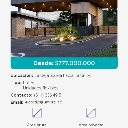
Desde:
$
777.000.000
Ubicación:
La Ceja, salida hacia La Unión
Tipo:
Lotes
Unidades flexibles
Contacto:
(311) 336 49 51
Email:
elcortijo@umbral.co
Área bruta:
Área privada: