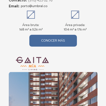
Contacto:
(310) 425 02 76
Email:
porto@umbral.co
Área bruta:
Área privada:
168 m² a 526 m²
104 m² a 176 m²
CONOCER MÁS