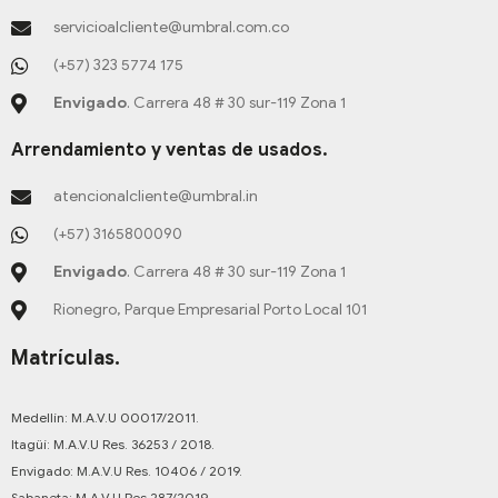
f
-
i
r
o
servicioalcliente@umbral.com.co
p
n
a
k
m
-
(+57) 323 5774 175
f
Envigado
. Carrera 48 # 30 sur-119 Zona 1
Arrendamiento y ventas de usados.
atencionalcliente@umbral.in
(+57) 3165800090
Envigado
. Carrera 48 # 30 sur-119 Zona 1
Rionegro, Parque Empresarial Porto Local 101
Matrículas.
Medellín: M.A.V.U 00017/2011.
Itagüí: M.A.V.U Res. 36253 / 2018.
Envigado: M.A.V.U Res. 10406 / 2019.
Sabaneta: M.A.V.U Res 287/2019.