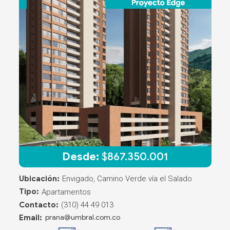
Desde:
$
867.350.001
Ubicación:
Envigado, Camino Verde vía el Salado
Tipo:
Apartamentos
Contacto:
(310) 44 49 013
Email:
prana@umbral.com.co