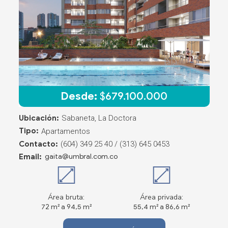
Desde:
$
679.100.000
Ubicación:
Sabaneta, La Doctora
Tipo:
Apartamentos
Contacto:
(604) 349 25 40 / (313) 645 0453
Email:
gaita@umbral.com.co
Área bruta:
Área privada:
72 m² a 94,5 m²
55,4 m² a 86,6 m²