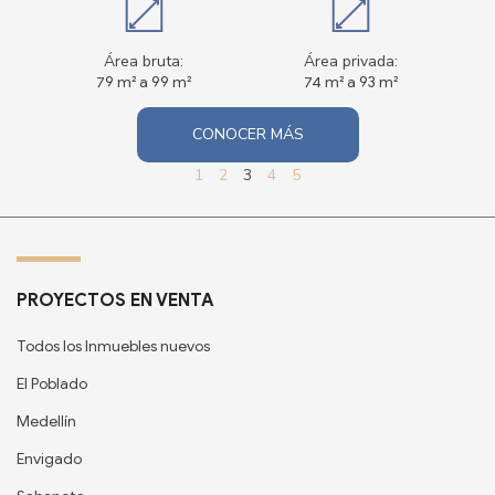
Área bruta:
Área privada:
79 m² a 99 m²
74 m² a 93 m²
CONOCER MÁS
1
2
3
4
5
PROYECTOS EN VENTA
Todos los Inmuebles nuevos
El Poblado
Medellín
Envigado