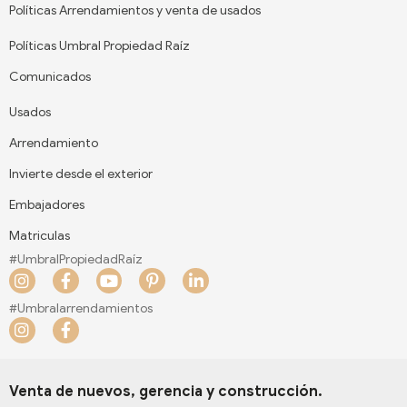
Políticas Arrendamientos y venta de usados
Políticas Umbral Propiedad Raíz
Comunicados
Usados
Arrendamiento
Invierte desde el exterior
Embajadores
Matriculas
#UmbralPropiedadRaíz
I
F
Y
P
L
n
a
o
i
i
s
c
u
n
n
#Umbralarrendamientos
t
e
t
t
k
I
F
a
b
u
e
e
n
a
g
o
b
r
d
s
c
r
o
e
e
i
t
e
a
k
s
n
a
b
Venta de nuevos, gerencia y construcción.
m
-
t
-
g
o