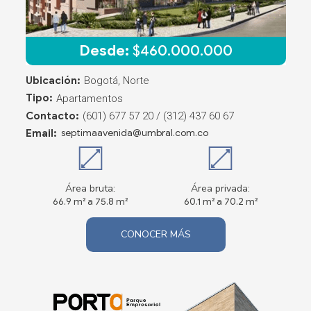
Desde:
$
460.000.000
Ubicación:
Bogotá, Norte
Tipo:
Apartamentos
Contacto:
(601) 677 57 20 / (312) 437 60 67
Email:
septimaavenida@umbral.com.co
Área bruta:
Área privada:
66.9 m² a 75.8 m²
60.1 m² a 70.2 m²
CONOCER MÁS