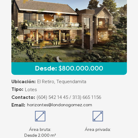
Desde:
$
800.000.000
Ubicación:
El Retiro, Tequendamita
Tipo:
Lotes
Contacto:
(604) 542 14 45 / 313) 665 1156
Email:
horizontes@londonogomez.com
Área bruta:
Área privada:
Desde 2.000 m²