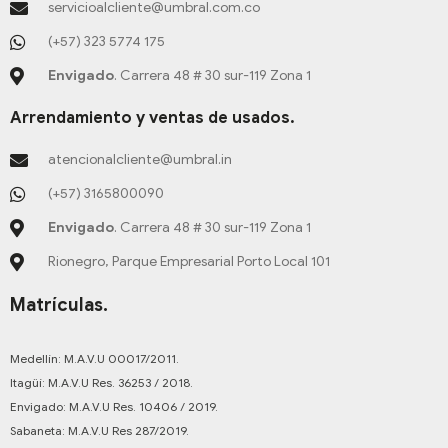
servicioalcliente@umbral.com.co
p
n
a
k
m
-
(+57) 323 5774 175
f
Envigado
. Carrera 48 # 30 sur-119 Zona 1
Arrendamiento y ventas de usados.
atencionalcliente@umbral.in
(+57) 3165800090
Envigado
. Carrera 48 # 30 sur-119 Zona 1
Rionegro, Parque Empresarial Porto Local 101
Matrículas.
Medellín: M.A.V.U 00017/2011.
Itagüí: M.A.V.U Res. 36253 / 2018.
Envigado: M.A.V.U Res. 10406 / 2019.
Sabaneta: M.A.V.U Res 287/2019.