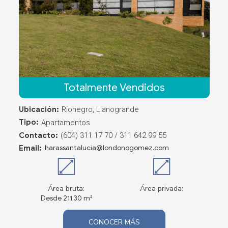
Totalmente Vendidos
Ubicación:
Rionegro, Llanogrande
Tipo:
Apartamentos
Contacto:
(604) 311 17 70 / 311 642 99 55
Email:
harassantalucia@londonogomez.com
Área bruta:
Área privada:
Desde 211.30 m²
CONOCER MÁS