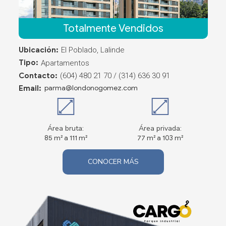
Totalmente Vendidos
Ubicación:
El Poblado, Lalinde
Tipo:
Apartamentos
Contacto:
(604) 480 21 70 / (314) 636 30 91
Email:
parma@londonogomez.com
Área bruta:
Área privada:
85 m² a 111 m²
77 m² a 103 m²
CONOCER MÁS