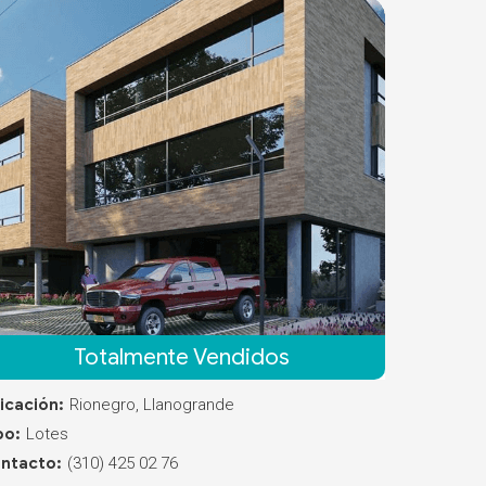
Totalmente Vendidos
icación:
Rionegro, Llanogrande
po:
Lotes
ntacto:
(310) 425 02 76