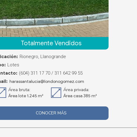
Totalmente Vendidos
icación:
Rionegro, Llanogrande
po:
Lotes
ntacto:
(604) 311 17 70 / 311 642 99 55
ail:
harassantalucia@londonogomez.com
Área bruta:
Área privada:
Área lote 1.245 m²
Área casa 385 m²
CONOCER MÁS