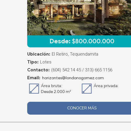
Desde:
$
800.000.000
Ubicación:
El Retiro, Tequendamita
Tipo:
Lotes
Contacto:
(604) 542 14 45 / 313) 665 1156
Email:
horizontes@londonogomez.com
Área bruta:
Área privada:
Desde 2.000 m²
CONOCER MÁS