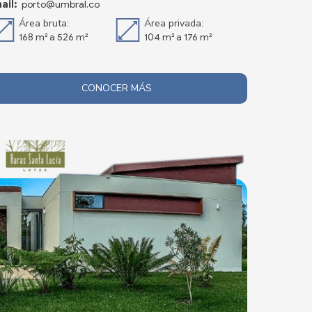
ail:
porto@umbral.co
Área bruta:
Área privada:
168 m² a 526 m²
104 m² a 176 m²
CONOCER MÁS