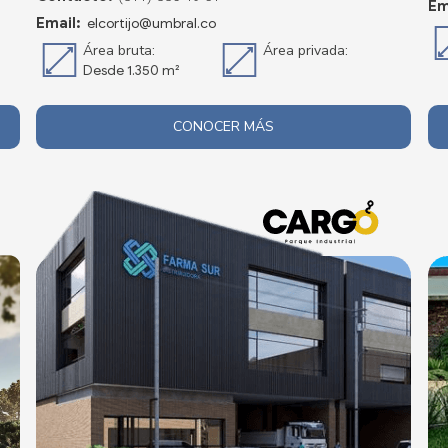
Em
Email:
elcortijo@umbral.co
Área bruta:
Área privada:
Desde 1.350 m²
CONOCER MÁS