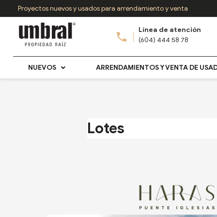
Ir
Proyectos nuevos y usados para arrendamiento y venta
al
Línea de atención
contenido
(604) 444 58 78
NUEVOS
ARRENDAMIENTOS Y VENTA DE USA
Lotes