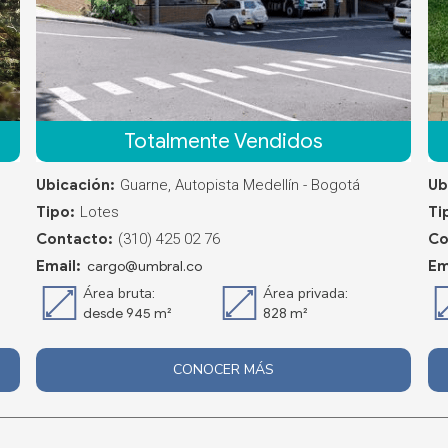
Totalmente Vendidos
Ubicación:
Guarne, Autopista Medellín - Bogotá
Ub
Tipo:
Lotes
Ti
Contacto:
(310) 425 02 76
Co
Email:
Em
cargo@umbral.co
Área bruta:
Área privada:
desde 945 m²
828 m²
CONOCER MÁS