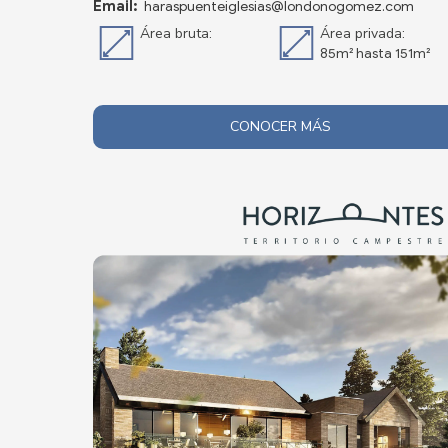
Email:
haraspuenteiglesias@londonogomez.com
Área bruta:
Área privada:
85m² hasta 151m²
CONOCER MÁS