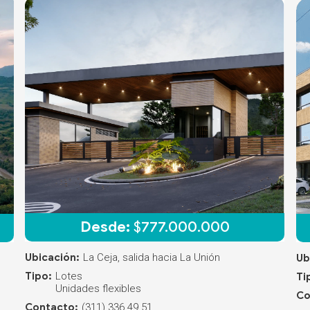
Desde:
$
777.000.000
Ubicación:
La Ceja, salida hacia La Unión
Ub
Tipo:
Lotes
Ti
Unidades flexibles
Co
Contacto:
(311) 336 49 51