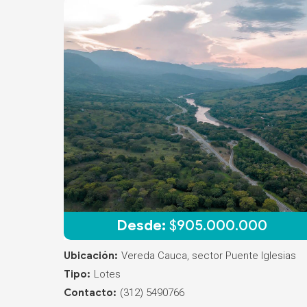
Desde:
$
905.000.000
Ubicación:
Vereda Cauca, sector Puente Iglesias
Tipo:
Lotes
Contacto:
(312) 5490766