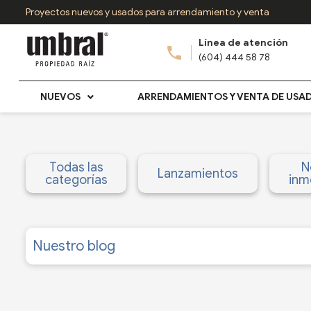
Ir
Proyectos nuevos y usados para arrendamiento y venta
al
Línea de atención
contenido
(604) 444 58 78
NUEVOS
ARRENDAMIENTOS Y VENTA DE USA
Todas las
N
Lanzamientos
categorías
inmo
Nuestro blog