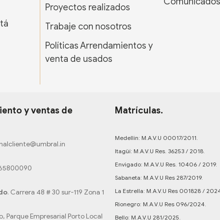
Comunicado
Proyectos realizados
tá
Trabaje con nosotros
Políticas Arrendamientos y
venta de usados
ento y ventas de
Matrículas.
Medellín: M.A.V.U 00017/2011.
nalcliente@umbral.in
Itagüí: M.A.V.U Res. 36253 / 2018.
Envigado: M.A.V.U Res. 10406 / 2019.
165800090
Sabaneta: M.A.V.U Res 287/2019.
La Estrella: M.A.V.U Res 001828 / 202
do
. Carrera 48 # 30 sur-119 Zona 1
Rionegro: M.A.V.U Res 096/2024.
o, Parque Empresarial Porto Local
Bello: M.A.V.U 281/2025.