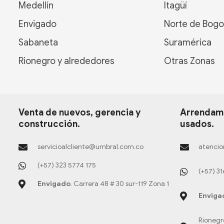
Medellín
Itagüí
Envigado
Norte de Bogo
Sabaneta
Suramérica
Rionegro y alrededores
Otras Zonas
Venta de nuevos, gerencia y
Arrendami
construcción.
usados.
servicioalcliente@umbral.com.co
atencio
(+57) 323 5774 175
(+57) 3
Envigado
. Carrera 48 # 30 sur-119 Zona 1
Enviga
Rionegr