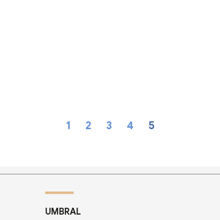
1
2
3
4
5
UMBRAL