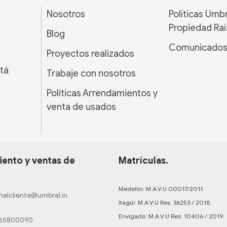
Nosotros
Políticas Umb
Propiedad Raí
Blog
Comunicado
Proyectos realizados
tá
Trabaje con nosotros
Políticas Arrendamientos y
venta de usados
ento y ventas de
Matrículas.
Medellín: M.A.V.U 00017/2011.
nalcliente@umbral.in
Itagüí: M.A.V.U Res. 36253 / 2018.
Envigado: M.A.V.U Res. 10406 / 2019.
165800090