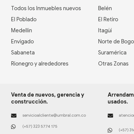
Todos los Inmuebles nuevos
Belén
El Poblado
El Retiro
Medellín
Itagüí
Envigado
Norte de Bogo
Sabaneta
Suramérica
Rionegro y alrededores
Otras Zonas
Venta de nuevos, gerencia y
Arrendami
construcción.
usados.
servicioalcliente@umbral.com.co
atencio
(+57) 323 5774 175
(+57) 3