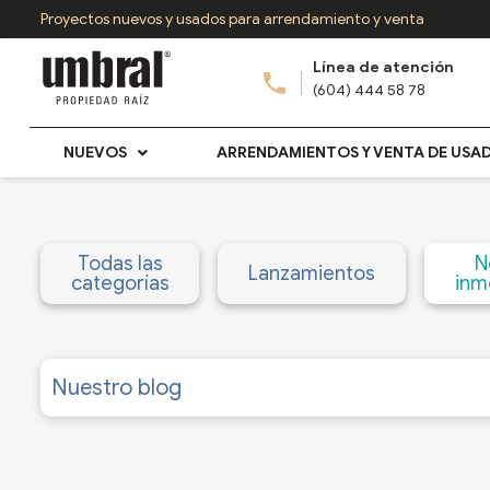
Ir
Proyectos nuevos y usados para arrendamiento y venta
al
Línea de atención
contenido
(604) 444 58 78
NUEVOS
ARRENDAMIENTOS Y VENTA DE USA
Todas las
N
Lanzamientos
categorías
inmo
Nuestro blog