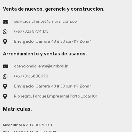
r
o
e
e
i
t
e
a
k
s
n
a
b
Venta de nuevos, gerencia y construcción.
m
-
t
-
g
o
f
-
i
r
o
servicioalcliente@umbral.com.co
p
n
a
k
m
-
(+57) 323 5774 175
f
Envigado
. Carrera 48 # 30 sur-119 Zona 1
Arrendamiento y ventas de usados.
atencionalcliente@umbral.in
(+57) 3165800090
Envigado
. Carrera 48 # 30 sur-119 Zona 1
Rionegro, Parque Empresarial Porto Local 101
Matrículas.
Medellín: M.A.V.U 00017/2011.
Itagüí: M.A.V.U Res. 36253 / 2018.