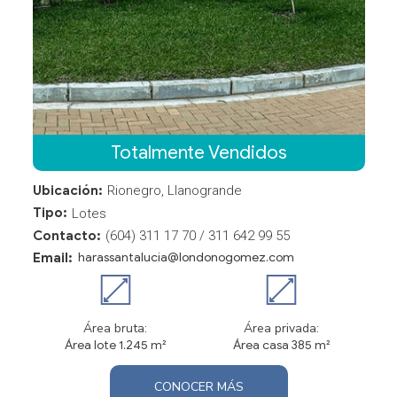
Totalmente Vendidos
Ubicación:
Rionegro, Llanogrande
Tipo:
Lotes
Contacto:
(604) 311 17 70 / 311 642 99 55
Email:
harassantalucia@londonogomez.com
Área bruta:
Área privada:
Área lote 1.245 m²
Área casa 385 m²
CONOCER MÁS