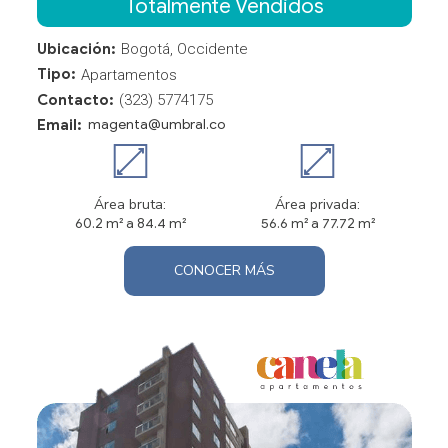
Totalmente Vendidos
Ubicación:
Bogotá, Occidente
Tipo:
Apartamentos
Contacto:
(323) 5774175
Email:
magenta@umbral.co
Área bruta:
Área privada:
60.2 m² a 84.4 m²
56.6 m² a 77.72 m²
CONOCER MÁS