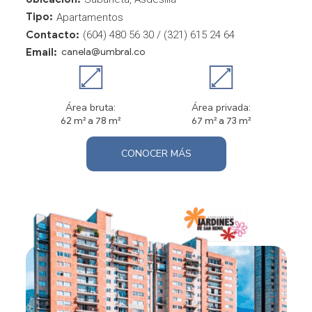
Tipo:
Apartamentos
Contacto:
(604) 480 56 30 / (321) 615 24 64
Email:
canela@umbral.co
Área bruta:
Área privada:
62 m² a 78 m²
67 m² a 73 m²
CONOCER MÁS