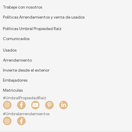
Trabaje con nosotros
Políticas Arrendamientos y venta de usados
Políticas Umbral Propiedad Raíz
Comunicados
Usados
Arrendamiento
Invierte desde el exterior
Embajadores
Matriculas
#UmbralPropiedadRaíz
I
F
Y
P
L
n
a
o
i
i
s
c
u
n
n
#Umbralarrendamientos
t
e
t
t
k
I
F
a
b
u
e
e
n
a
g
o
b
r
d
s
c