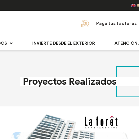
Paga tus facturas
DOS
INVIERTE DESDE EL EXTERIOR
ATENCIÓN 
Proyectos Realizados
P
P
P
P
á
á
á
á
g
g
g
g
i
i
i
i