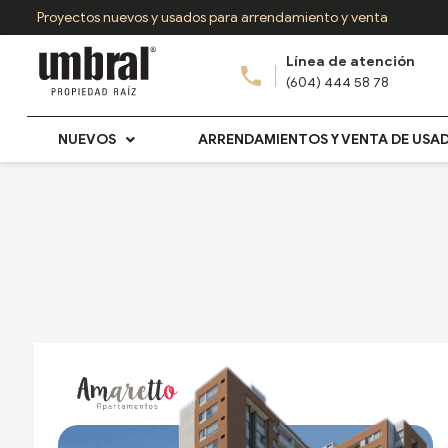
Ir
Proyectos nuevos y usados para arrendamiento y venta
al
Línea de atención
contenido
(604) 444 58 78
NUEVOS
ARRENDAMIENTOS Y VENTA DE USA