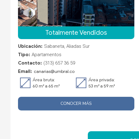
Totalmente Vendidos
Ubicación:
Sabaneta, Aliadas Sur
Tipo:
Apartamentos
Contacto:
(313) 657 36 59
Email:
canarias@umbral.co
Área bruta:
Área privada:
60 m² a 65 m²
53 m² a 59 m²
CONOCER MÁS