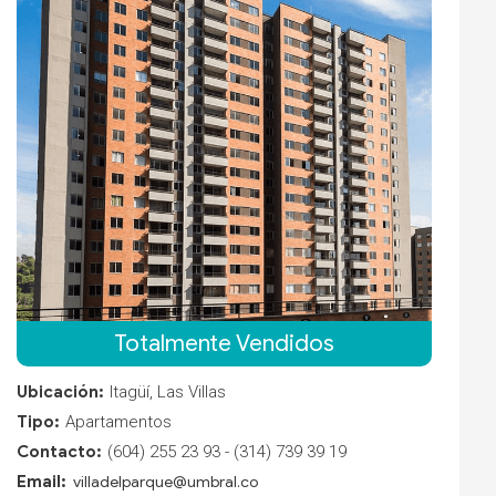
Totalmente Vendidos
Ubicación:
Itagüí, Las Villas
Tipo:
Apartamentos
Contacto:
(604) 255 23 93 - (314) 739 39 19
Email:
villadelparque@umbral.co