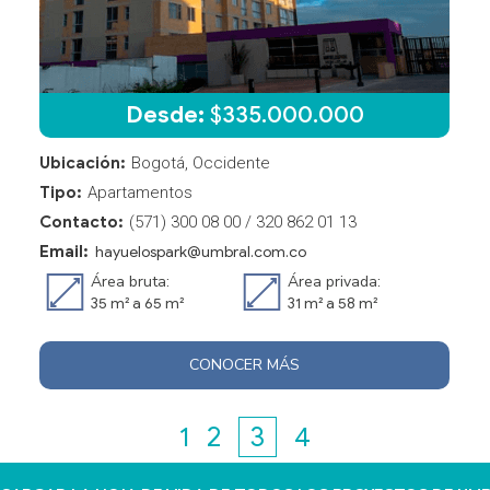
Desde:
$
335.000.000
Ubicación:
Bogotá, Occidente
Tipo:
Apartamentos
Contacto:
(571) 300 08 00 / 320 862 01 13
Email:
hayuelospark@umbral.com.co
Área bruta:
Área privada:
35 m² a 65 m²
31 m² a 58 m²
CONOCER MÁS
1
2
3
4