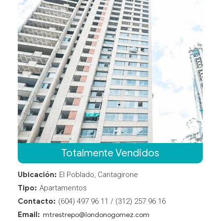
n
n
n
n
a
a
a
a
Totalmente Vendidos
Ubicación:
El Poblado, Cantagirone
Tipo:
Apartamentos
Contacto:
(604) 497 96 11 / (312) 257 96 16
Email:
mtrestrepo@londonogomez.com