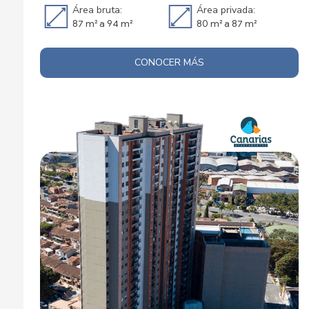
Área bruta:
Área privada:
87 m² a 94 m²
80 m² a 87 m²
CONOCER MÁS