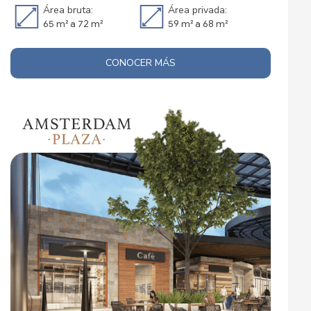
Área bruta:
Área privada:
65 m²​ a 72 m²​
59 m²​ a 68 m²​
CONOCER MÁS